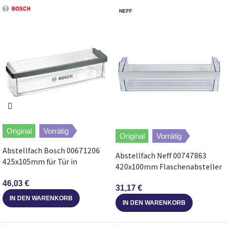
NEFF
Bosch
KIN85AF30G/02
Bosch
KIS87AF30T/04
Bosch
KIL72AF30/01
Bosch
KIS86KF31/01
Bosch
KIR31AD40/01
Original
Vorrätig
Original
Vorrätig
Bosch
KIR41AD40/04
Abstellfach Bosch 00671206
Abstellfach Neff 00747863
425x105mm für Tür in
420x100mm Flaschenabsteller
Kühlschrank
Bosch
KIS77AD40/03
für Kühlschrank
46,03
€
31,17
€
IN DEN WARENKORB
Bosch
KIL32AF30/03
IN DEN WARENKORB