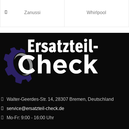
Bosch
KIL22AF30/03
Zanussi
Whirlpool
Bosch
KIF41AF30/03
Bosch
KIL22AD30H/01
Bosch
KIR31AF30G/01
Bosch
KIL42AD30H/01
Bosch
KIL42AD30/01
Bosch
KIN86AF30R/01
Walter-Geerdes-Str. 14, 28307 Bremen, Deutschland
Bosch
KIL42AF30G/02
service@ersatzteil-check.de
Mo-Fr: 9:00 - 16:00 Uhr
Bosch
KIS87KF31/02