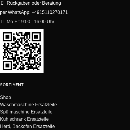
Bosch
KIL42AF40/01
Rückgaben oder Beratung
per WhatsApp: +4915110270171
Bosch
KIL22ED30/04
Mo-Fr: 9:00 - 16:00 Uhr
Bosch
KIN86AF30/03
Bosch
KIL42AE30H/03
Bosch
KIS87AD30H/02
Bosch
KIF41AD30/03
SORTIMENT
Bosch
KIL72AD40/03
Shop
Waschmaschine Ersatzteile
Bosch
KIF52AF30/02
Spülmaschine Ersatzteile
Kühlschrank Ersatzteile
Bosch
KIL22AD30H/02
Herd, Backofen Ersatzteile