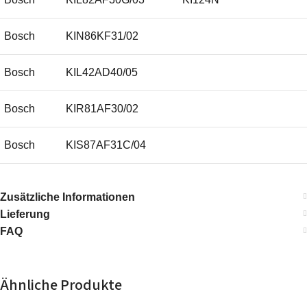
Bosch
KIN86KF31/02
Bosch
KIL42AD40/05
Bosch
KIR81AF30/02
Bosch
KIS87AF31C/04
Bosch
KIR41AF30G/05
Zusätzliche Informationen
Lieferung
Bosch
KIL42AF30R/03
FAQ
Bosch
KIS87AF31C/02
Ähnliche Produkte
Bosch
KIS87AF31C/01