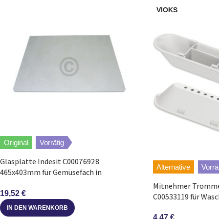
VIOKS
Original
Vorrätig
Glasplatte Indesit C00076928
Alternative
Vorrä
465x403mm für Gemüsefach in
Kühlschrank
Mitnehmer Trommel
19,52
€
C00533119 für Was
IN DEN WARENKORB
4,47
€