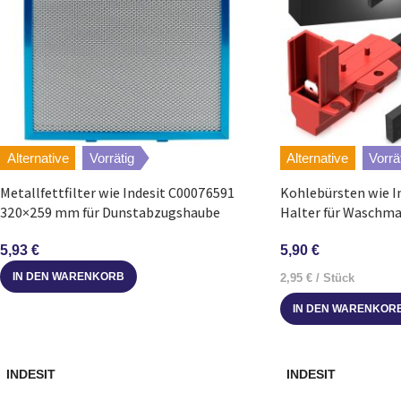
Alternative
Vorrätig
Alternative
Vorrä
Metallfettfilter wie Indesit C00076591
Kohlebürsten wie I
320×259 mm für Dunstabzugshaube
Halter für Waschma
5,93
€
5,90
€
IN DEN WARENKORB
2,95
€
/
Stück
IN DEN WARENKOR
INDESIT
INDESIT