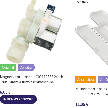
VIOKS
Original
Vorrätig
Magnetventil Indesit C00110333 2fach
Alternative
Vorrä
180° 10mmØ für Waschmaschine
Mitnehmerrippe 3x 
6,63
€
C00533119 225x53x
Waschmaschine
IN DEN WARENKORB
11,65
€