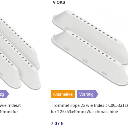
VIOKS
tig
Alternative
Vorrätig
wie Indesit
Trommelrippe 2x wie Indesit C0053311
40mm für
für 225x53x40mm Waschmaschine
7,07
€