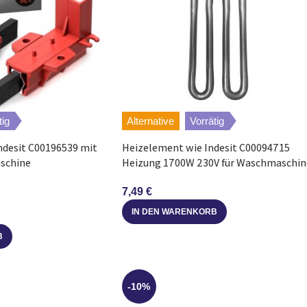
tig
Alternative
Vorrätig
ndesit C00196539 mit
Heizelement wie Indesit C00094715
schine
Heizung 1700W 230V für Waschmaschin
7,49
€
IN DEN WARENKORB
B
-10%