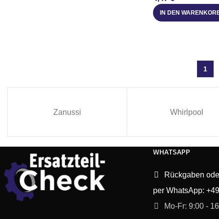
IN DEN WARENKOR
1
Zanussi
Whirlpool
WHATSAPP
Rückgaben ode
per WhatsApp: +4
Mo-Fr: 9:00 - 1