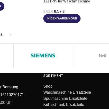
1321PJ5 für Waschmaschine
B
8,57
€
9,52
€
IN DEN WARENKORB
2
→
Neff
SORTIMENT
Shop
r Beratung
Waschmaschine Ersatzteile
915110270171
Spülmaschine Ersatzteile
6:00 Uhr
Kühlschrank Ersatzteile