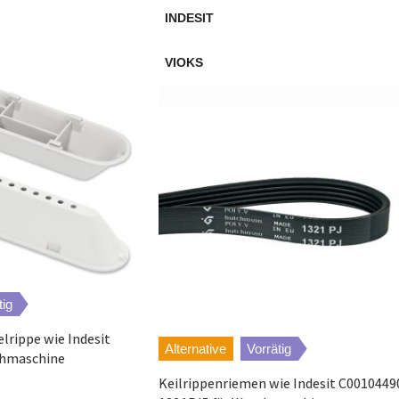
INDESIT
VIOKS
tig
rippe wie Indesit
Alternative
Vorrätig
chmaschine
Keilrippenriemen wie Indesit C0010449