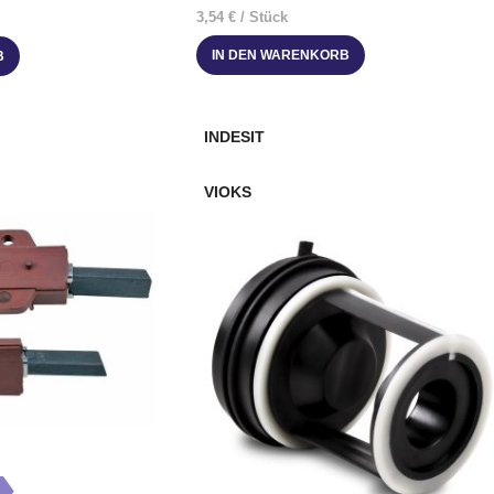
3,54
€
/
Stück
IN DEN WARENKORB
B
INDESIT
VIOKS