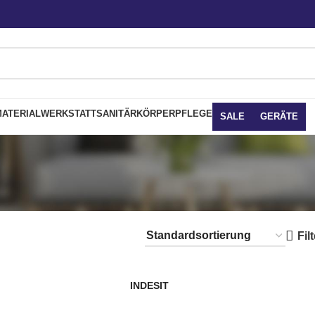
ATERIAL
WERKSTATT
SANITÄR
KÖRPERPFLEGE
SALE
GERÄTE
Fil
INDESIT