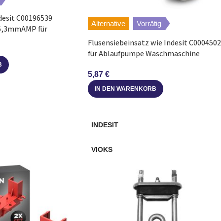
desit C00196539
Alternative
Vorrätig
 6,3mmAMP für
Flusensiebeinsatz wie Indesit C000450
für Ablaufpumpe Waschmaschine
B
5,87
€
IN DEN WARENKORB
INDESIT
VIOKS