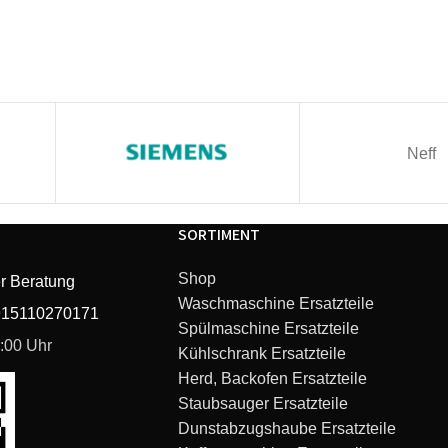
Neff
SORTIMENT
Shop
r Beratung
Waschmaschine Ersatzteile
915110270171
Spülmaschine Ersatzteile
6:00 Uhr
Kühlschrank Ersatzteile
Herd, Backofen Ersatzteile
Staubsauger Ersatzteile
Dunstabzugshaube Ersatzteile