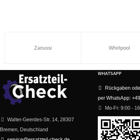
Zanussi
Whirlpool
WHATSAPP
Rückgaben ode
per WhatsApp: +4
Mo-Fr: 9:00 - 1
Walter-Geerdes-Str. 14, 28307
Bremen, Deutschland
service@ersatzteil-check.de