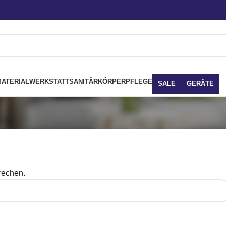
ATERIAL
WERKSTATT
SANITÄR
KÖRPERPFLEGE
SALE
GERÄTE
rechen.