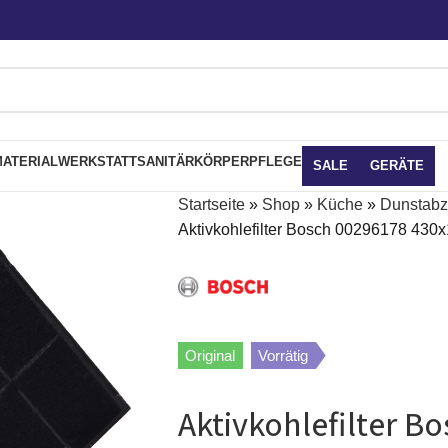
ATERIAL
WERKSTATT
SANITÄR
KÖRPERPFLEGE
SALE
GERÄTE
Startseite
»
Shop
»
Küche
»
Dunstab
Aktivkohlefilter Bosch 00296178 43
Original
Vorrätig
Aktivkohlefilter B