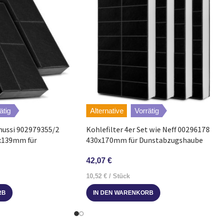
EDIP 647.0
ätig
Alternative
Vorrätig
anussi 902979355/2
Kohlefilter 4er Set wie Neff 00296178
5x139mm für
430x170mm für Dunstabzugshaube
e
42,07
€
10,52
€
/
Stück
IN DEN WARENKORB
RB