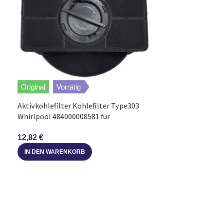
Original
Vorrätig
Alternative
V
Aktivkohlefilter Kohlefilter Type303
Whirlpool 484000008581 für
Kohlefilter Set
Abzugshaube
5026385100/3 T
12,82
€
33,56
€
IN DEN WARENKORB
6,71
€
/
Stück
IN DEN WARE