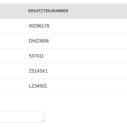
ERSATZTEILNUMMER
00296178
DHZ3406
537411
Z5143X1
LZ34501