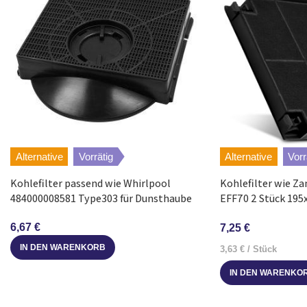
Bosch
DHZ3406(00)
Constructa
CZ5000(00)
Constructa
CZ16330(00)
Küppersbusch
DWFKB1C/01
Alternative
Vorrätig
Alternative
Vorr
Küppersbusch
DWZKB1C(00)
Kohlefilter passend wie Whirlpool
Kohlefilter wie Z
484000008581 Type303 für Dunsthaube
EFF70 2 Stück 19
Neff
Z5143X0(00)
Dunstabzugshaub
6,67
€
7,25
€
Neff
Z5143X0(01)
IN DEN WARENKORB
3,63
€
/
Stück
IN DEN WARENKO
Neff
Z5143X0(05)