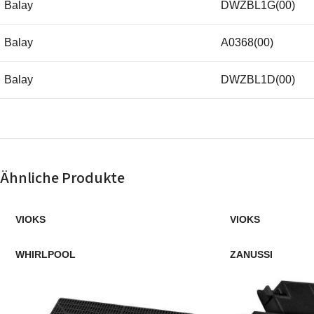
Balay
DWZBL1G(00)
Balay
A0368(00)
Balay
DWZBL1D(00)
Balay
A0367(00)
Balay
DWZBL1C(00)
Ähnliche Produkte
Bosch
DHZ3400(00)
VIOKS
VIOKS
Bosch
DIZ14AF(00)
WHIRLPOOL
ZANUSSI
Bosch
DAK800I(00)
Bosch
DHZ6300(00)