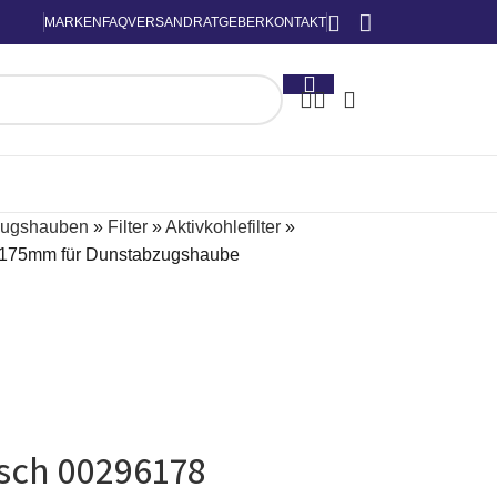
MARKEN
FAQ
VERSAND
RATGEBER
KONTAKT
zugshauben
»
Filter
»
Aktivkohlefilter
»
0x175mm für Dunstabzugshaube
osch 00296178