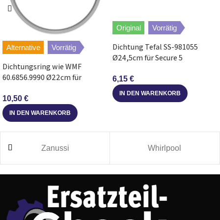
Original
Vorrätig
Dichtung Tefal SS-981055
Alternative
Vorrätig
Ø24,5cm für Secure 5
Dichtungsring wie WMF
Schnellkochtopf
60.6856.9990 Ø22cm für
6,15
€
Schnellkochtopf Serie Perfect
IN DEN WARENKORB
10,50
€
IN DEN WARENKORB
Zanussi
Whirlpool