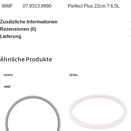
WMF
07.9313.9990
Perfect Plus 22cm ? 6,5L
WMF
07.9312.9990
Perfect Plus 22cm ? 4,5L
Zusätzliche Informationen
Rezensionen (0)
Lieferung
WMF
07.9312.6040
Perfect Plus 22cm ? 4,5L
Ähnliche Produkte
VIOKS
TEFAL
WMF