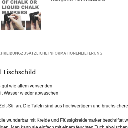
CHREIBUNG
ZUSÄTZLICHE INFORMATIONEN
LIEFERUNG
 Tischschild
o gut wie allem verwenden
 mit Wasser wieder abwaschen
Zelt-Stil an. Die Tafeln sind aus hochwertigem und bruchsichere
, die wunderbar mit Kreide und Flüssigkreidemarker beschriftet 
inigen. Man kann sie einfach mit einem feuchten Tuch abwische