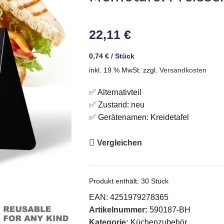
22,11
€
0,74
€
/
Stück
inkl. 19 % MwSt.
zzgl.
Versandkosten
✅ Alternativteil
✅ Zustand: neu
✅ Gerätenamen: Kreidetafel
Vergleichen
Produkt enthält: 30
Stück
EAN:
4251979278365
Artikelnummer:
590187-BH
Kategorie:
Küchenzubehör