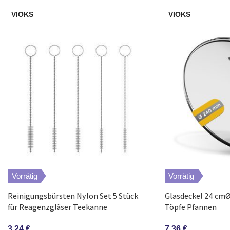
VIOKS
VIOKS
Vorrätig
Vorrätig
Reinigungsbürsten Nylon Set 5 Stück
Glasdeckel 24 cmØ 
für Reagenzgläser Teekanne
Töpfe Pfannen
Strohhalme
7,36
€
3,24
€