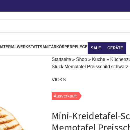
ATERIAL
WERKSTATT
SANITÄR
KÖRPERPFLEGE
SALE
GERÄTE
Startseite
»
Shop
»
Küche
»
Küchenz
Stück Memotafel Preisschild schwarz
VIOKS
Ausverkauft
Mini-Kreidetafel-Sc
Memotafel Preissc