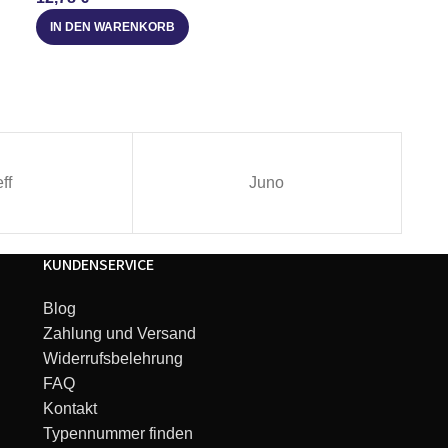
IN DEN WARENKORB
IN DEN WARE
ff
Juno
KUNDENSERVICE
Blog
Zahlung und Versand
Widerrufsbelehrung
FAQ
Kontakt
Typennummer finden