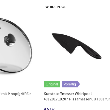
WHIRLPOOL
Original
Vorrätig
mit Knopfgriff für
Kunststoffmesser Whirlpool
481281719207 Pizzamesser CUT001 für
Crisp-Platten
9,57
€