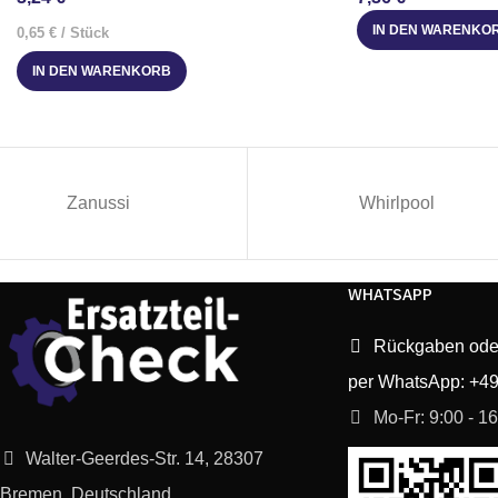
IN DEN WARENKO
0,65
€
/
Stück
IN DEN WARENKORB
Zanussi
Whirlpool
WHATSAPP
Rückgaben ode
per WhatsApp: +4
Mo-Fr: 9:00 - 1
Walter-Geerdes-Str. 14, 28307
Bremen, Deutschland