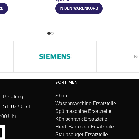
RB
IN DEN WARENKORB
Ne
SORTIMENT
Shop
r Beratung
Waschmaschine Ersatzteile
915110270171
Spülmaschine Ersatzteile
6:00 Uhr
Kühlschrank Ersatzteile
Herd, Backofen Ersatzteile
Staubsauger Ersatzteile