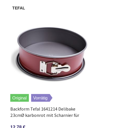
TEFAL
TEFAL
Original
Vorrätig
Original
Vorr
Backform Tefal 1641214 Delibake
Holzlöffel Tefa
23cmØ karbonrot mit Scharnier für
Kochlöffel 32cm
Backofen
Buchenholz
12,78
€
6,17
€