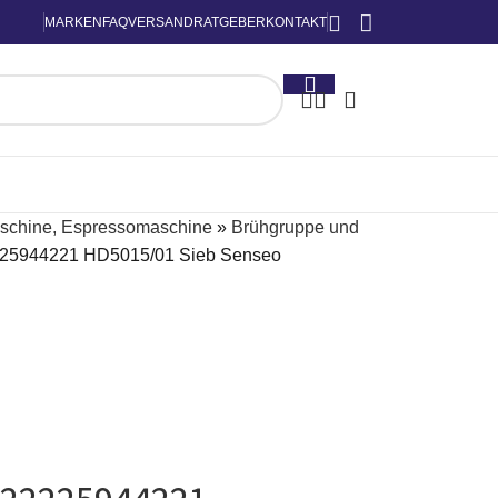
MARKEN
FAQ
VERSAND
RATGEBER
KONTAKT
schine, Espressomaschine
»
Brühgruppe und
2225944221 HD5015/01 Sieb Senseo