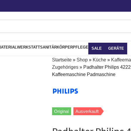
ATERIAL
WERKSTATT
SANITÄR
KÖRPERPFLEGE
SALE
GERÄTE
Startseite
»
Shop
»
Küche
»
Kaffeema
Zugehöriges
»
Padhalter Philips 42
Kaffeemaschine Padmaschine
Original
Ausverkauft