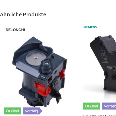
Philips
HD7825/81
Ähnliche Produkte
Philips
HD6561/51
DELONGHI
Philips
HD7825/71
Philips
HD7825/80
Philips
HD7825/41
Philips
HD7827/10
Philips
HD7825/40
Philips
HD7828/11
Original
Vorräti
Original
Vorrätig
Philips
HD7825/21