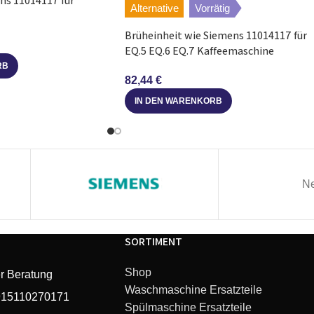
ns 11014117 für
Alternative
Vorrätig
Brüheinheit wie Siemens 11014117 für
VivaCafé
EQ.5 EQ.6 EQ.7 Kaffeemaschine
RB
VivaCafé
82,44
€
IN DEN WARENKORB
VivaCafé
SENSEO Viva Café
VivaCafé
Ne
VivaCafé
SORTIMENT
VivaCafé
Shop
r Beratung
Waschmaschine Ersatzteile
VivaCafé
915110270171
Spülmaschine Ersatzteile