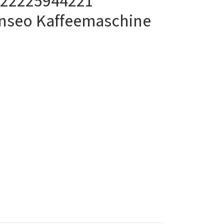
 422225944221
enseo Kaffeemaschine