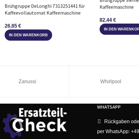
Brühgruppe Sieme
Brühgruppe DeLonghi 7313251441 für
Kaffeemaschine
Kaffeevollautomat Kaffeemaschine
Philips
HD7825/31
82,44
€
26,85
€
IN DEN WARENKO
Philips
HD7825/20
IN DEN WARENKORB
Philips
HD7827/51
Philips
HD6561/03
Philips
HD7826/70
Zanussi
Whirlpool
Philips
HD7825/47
WHATSAPP
Philips
HD7825/73
Rückgaben ode
Philips
HD7825/83
per WhatsApp: +4