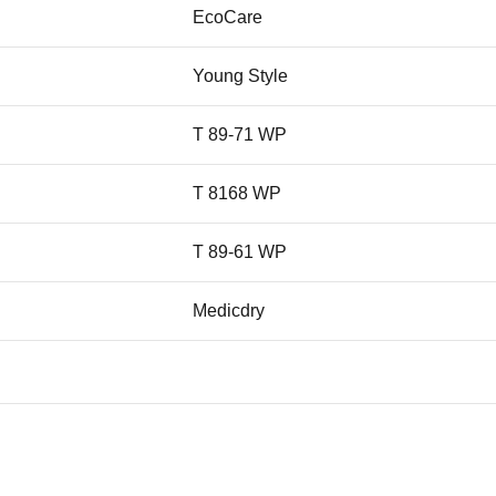
EcoCare
Young Style
T 89-71 WP
T 8168 WP
T 89-61 WP
Medicdry
T 8999 WP
T 88-79 WP
T 8855 WP