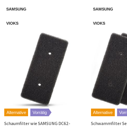
SAMSUNG
SAMSUNG
Miele
T7850WP
VIOKS
VIOKS
Miele
T7954WP
Miele
T8861WP
Miele
T8007WP
Miele
T8968WP
Miele
T8989WP
Miele
T8001WP
Alternative
Vorrätig
Alternative
Vorr
Miele
T9749WP
Schaumfilter wie SAMSUNG DC62-
Schwammfilter Se