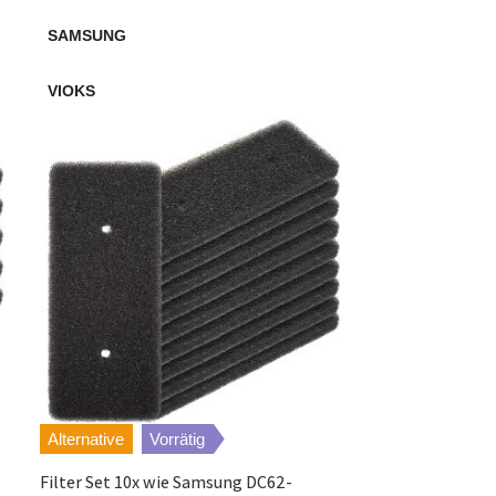
SAMSUNG
BEKO
VIOKS
VIOKS
Alternative
Vorrätig
Alternative
V
Filter Set 10x wie Samsung DC62-
Schwammfilter