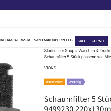
ATERIAL
WERKSTATT
SANITÄR
KÖRPERPFLEGE
SALE
GERÄTE
Startseite
»
Shop
»
Waschen & Trock
Schaumfilter 5 Stück passend wie Mi
VIOKS
Alternative
Vorrätig
Schaumfilter 5 Stü
9499230 220x130m