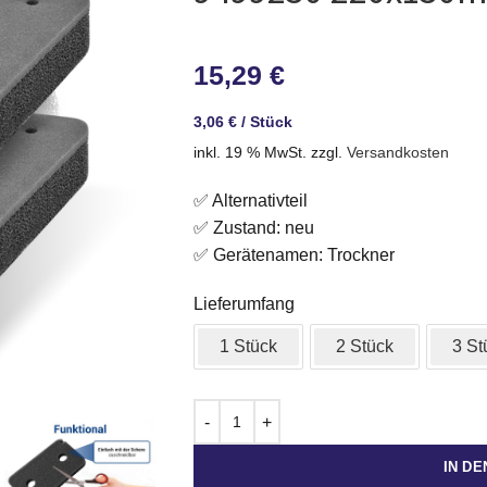
15,29
€
3,06
€
/
Stück
inkl. 19 % MwSt.
zzgl.
Versandkosten
✅ Alternativteil
✅ Zustand: neu
✅ Gerätenamen: Trockner
Lieferumfang
1 Stück
2 Stück
3 St
IN D