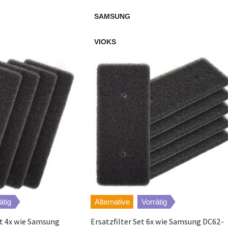
SAMSUNG
T 7850 WP
VIOKS
T 7954 WP
T 8861 WP
T 8007 WP Supertronic
T 8968 WP
T 8989 WP
T 8001 WP Supertronic
ätig
Alternative
Vorrätig
T 9749 WP
t 4x wie Samsung
Ersatzfilter Set 6x wie Samsung DC62-