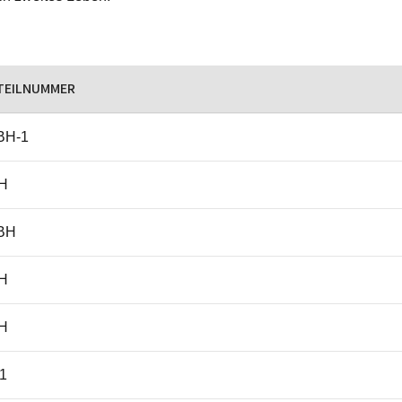
TEILNUMMER
BH-1
H
BH
H
H
1