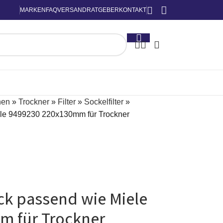
MARKEN
FAQ
VERSAND
RATGEBER
KONTAKT
nen
»
Trockner
»
Filter
»
Sockelfilter
»
ele 9499230 220x130mm für Trockner
ck passend wie Miele
m für Trockner