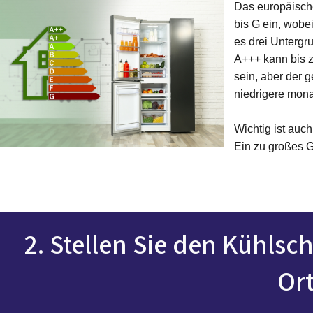
Das europäische
bis G ein, wobei
es drei Untergr
A+++ kann bis 
sein, aber der 
niedrigere mona
Wichtig ist auch
Ein zu großes Ge
2. Stellen Sie den Kühls
Ort