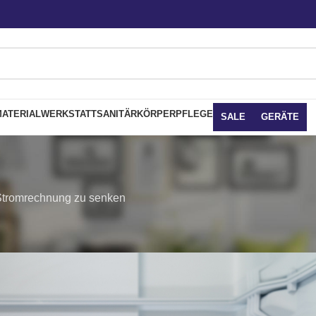
ATERIAL
WERKSTATT
SANITÄR
KÖRPERPFLEGE
SALE
GERÄTE
 Stromrechnung zu senken
NK RATGEBER
Tipps, um die Stromrechnung zu senke