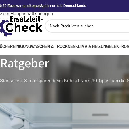
b 70 Euro versandkostenfrei innerhalb Deutschlands
Zur Navigation springen
Zum Hauptinhalt springen
ÜCHE
REINIGUNG
WASCHEN & TROCKNEN
KLIMA & HEIZUNG
ELEKTROM
Ratgeber
Startseite
»
Strom sparen beim Kühlschrank: 10 Tipps, um die
KÜHLSCHRA
Strom sparen beim Kühlschrank: 10 