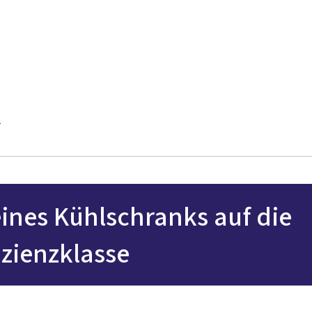
d
eines Kühlschranks auf die
izienzklasse