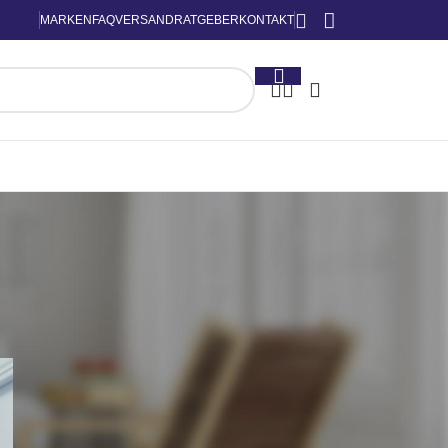
MARKEN
FAQ
VERSAND
RATGEBER
KONTAKT
KATEGORIEN
n
Backofen Ratgeber
Dampfgarer Ratgeber
Dunstabzugshaube Ratgeber
Geschirrspüler Ratgeber
Grill Ratgeber