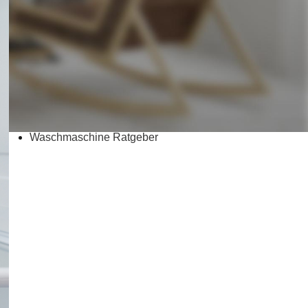
Kaffeemaschine Ratgeber
Klimaanlage Ratgeber
Küchenmaschine Ratgeber
Kühlschrank Ratgeber
Mikrowelle Ratgeber
Staubsauger Ratgeber
Trockner Ratgeber
Waschmaschine Ratgeber