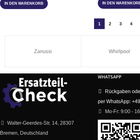
IN DEN WARENKOR
IN DEN WARENKORB
1
2
3
4
Zanussi
Whirlpool
WHATSAPP
Rückgaben ode
per WhatsApp: +4
Mo-Fr: 9:00 - 1
Walter-Geerdes-Str. 14, 28307
Bremen, Deutschland