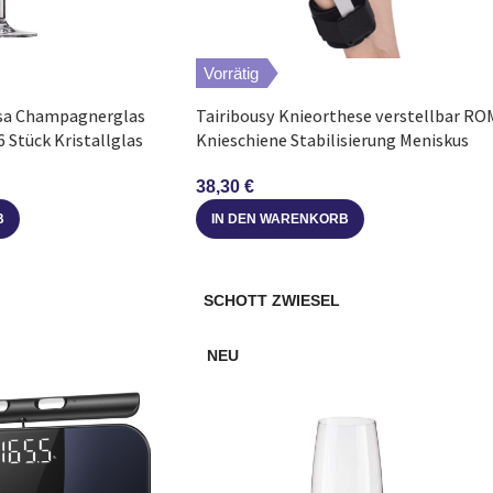
Vorrätig
nsa Champagnerglas
Tairibousy Knieorthese verstellbar RO
6 Stück Kristallglas
Knieschiene Stabilisierung Meniskus
38,30
€
B
IN DEN WARENKORB
SCHOTT ZWIESEL
NEU