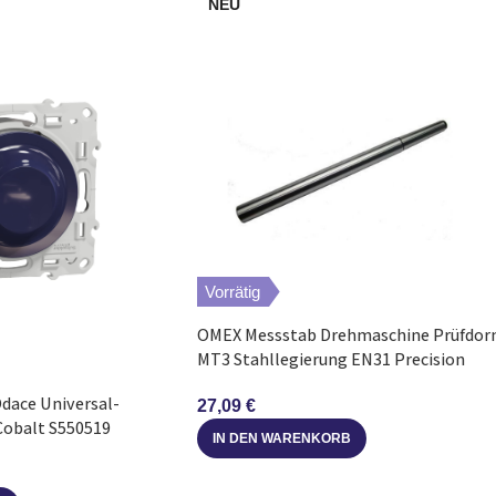
NEU
Vorrätig
OMEX Messstab Drehmaschine Prüfdor
MT3 Stahllegierung EN31 Precision
Odace Universal-
27,09
€
obalt S550519
IN DEN WARENKORB