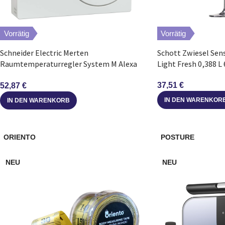
Vorrätig
Vorrätig
Schneider Electric Merten
Schott Zwiesel Se
Raumtemperaturregler System M Alexa
Light Fresh 0,388 L 
Google Home
37,51
€
52,87
€
IN DEN WARENKOR
IN DEN WARENKORB
ORIENTO
POSTURE
NEU
NEU