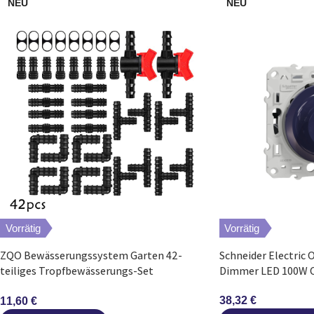
NEU
NEU
Vorrätig
Vorrätig
ZQO Bewässerungssystem Garten 42-
Schneider Electric 
teiliges Tropfbewässerungs-Set
Dimmer LED 100W C
Kunststoff
38,32
€
11,60
€