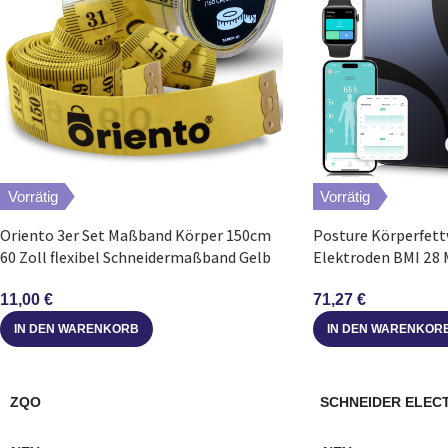
Vorrätig
Vorrätig
Oriento 3er Set Maßband Körper 150cm
Posture Körperfett
60 Zoll flexibel Schneidermaßband Gelb
Elektroden BMI 28
LED
11,00
€
71,27
€
IN DEN WARENKORB
IN DEN WARENKOR
ZQO
SCHNEIDER ELEC