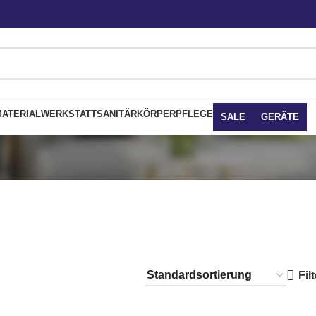
ATERIAL
WERKSTATT
SANITÄR
KÖRPERPFLEGE
SALE
GERÄTE
Fil