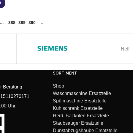
B
…
388
389
390
→
Neff
SORTIMENT
Shop
r Beratung
Waschmaschine Ersatzteile
915110270171
Spülmaschine Ersatzteile
6:00 Uhr
Kühlschrank Ersatzteile
Herd, Backofen Ersatzteile
Staubsauger Ersatzteile
Dunstabzugshaube Ersatzteile