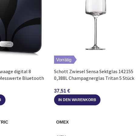
Vorrätig
waage digital 8
Schott Zwiesel Sensa Sektglas 142155
 Messwerte Bluetooth
0,388L Champagnerglas Tritan 5 Stück
37,51
€
IN DEN WARENKORB
B
TRIC
OMEX