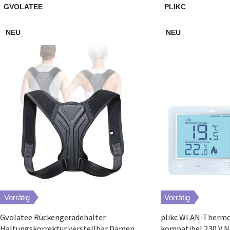
GVOLATEE
PLIKC
NEU
NEU
Vorrätig
Vorrätig
Gvolatee Rückengeradehalter
plikc WLAN-Thermo
Haltungskorrektur verstellbar Damen
kompatibel 230 V N