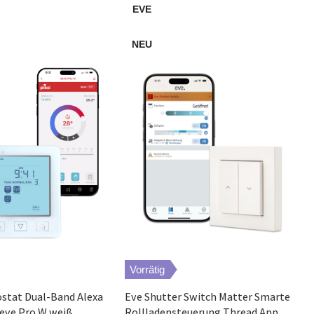
EVE
NEU
Vorrätig
stat Dual-Band Alexa
Eve Shutter Switch Matter Smarte
eve Pro W weiß
Rollladensteuerung Thread App