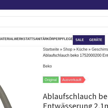
ATERIAL
WERKSTATT
SANITÄR
KÖRPERPFLEGE
SALE
GERÄTE
Startseite
»
Shop
»
Küche
»
Geschirrs
Ablaufschlauch beko 1752000200 Ent
Beko
Original
Ausverkauft
Ablaufschlauch b
Entwässerung 2,1m