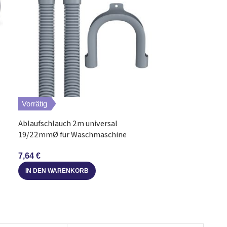
Vorrätig
Vorrätig
Ablaufschlauch 2m universal
Ablaufschlauch 
19/22mmØ für Waschmaschine
19/21mmØ End
Spülmaschine
Geschirrspüler
7,64
€
5,22
€
IN DEN WARENKORB
IN DEN WARE