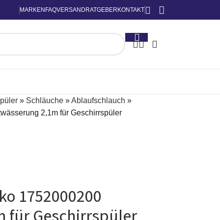
MARKEN
FAQ
VERSAND
RATGEBER
KONTAKT
püler
»
Schläuche
»
Ablaufschlauch
»
wässerung 2,1m für Geschirrspüler
eko 1752000200
 für Geschirrspüler