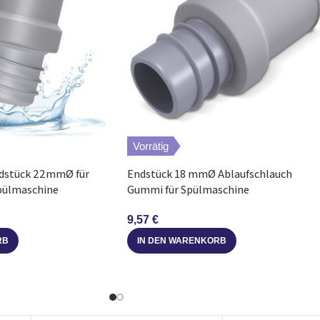
Vorrätig
ndstück 22mmØ für
Endstück 18 mmØ Ablaufschlauch
pülmaschine
Gummi für Spülmaschine
Waschmaschine
9,57
€
RB
IN DEN WARENKORB