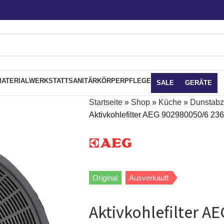
ATERIAL
WERKSTATT
SANITÄR
KÖRPERPFLEGE
SALE
GERÄTE
Startseite
»
Shop
»
Küche
»
Dunstab
Aktivkohlefilter AEG 902980050/6 2
Original
Ausverkauft
Aktivkohlefilter A