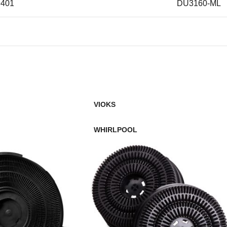
9401
DU3160-ML
4100
DU3160-ML
5300
DU4161-D
4601
DU4161-D
VIOKS
1601
DU4161-D
WHIRLPOOL
4400
DU4161-M
5100
DU4161-M
4401
DU4161-M
5200
DU4161-W