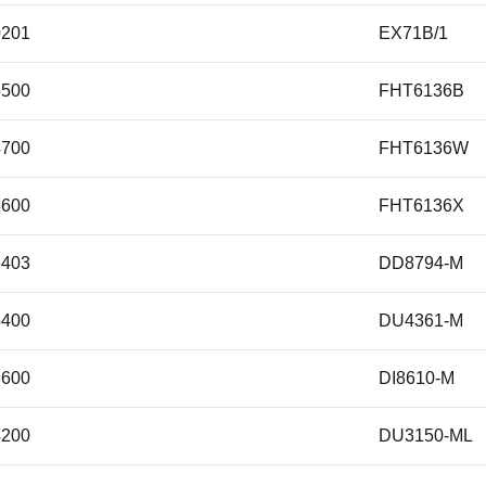
0201
EX71B/1
Type48
5500
FHT6136B
264308
4700
FHT6136W
101.745.56
5600
FHT6136X
10174556
6403
DD8794-M
Nyttig FIL 900
5400
DU4361-M
Nyttig FIL900
8600
DI8610-M
NyttigFIL900
4200
DU3150-ML