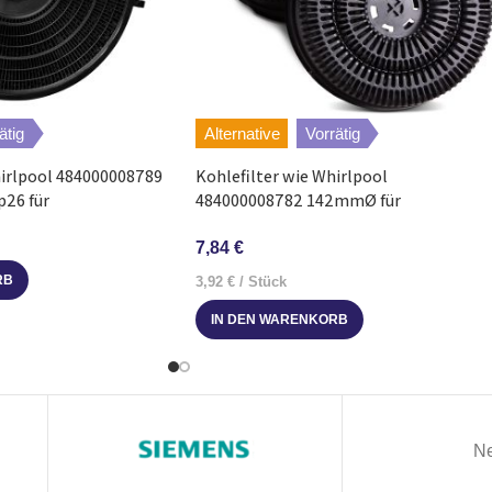
4501
DU4161-W
5600
DU4361-D
ätig
Alternative
Vorrätig
1901
DU4361-D
hirlpool 484000008789
Kohlefilter wie Whirlpool
26 für
484000008782 142mmØ für
4700
DU4361-M
e
Dunstabzugshaube 2 Stück
7,84
€
1701
DU4361-M
RB
3,92
€
/
Stück
IN DEN WARENKORB
5500
DU4361-W
1801
DU4361-W
2001
DU4561-M
Ne