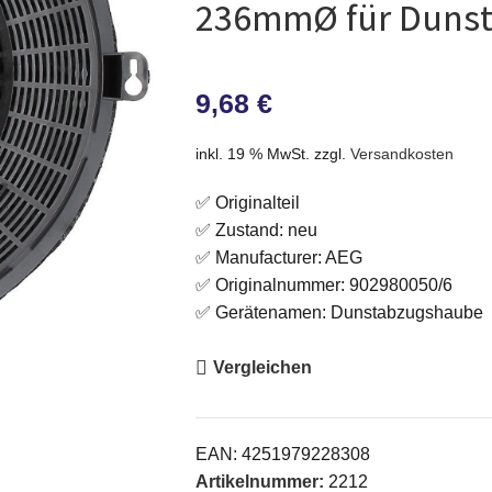
236mmØ für Duns
9,68
€
inkl. 19 % MwSt.
zzgl.
Versandkosten
✅ Originalteil
✅ Zustand: neu
✅ Manufacturer: AEG
✅ Originalnummer: 902980050/6
✅ Gerätenamen: Dunstabzugshaube
Vergleichen
EAN:
4251979228308
Artikelnummer:
2212