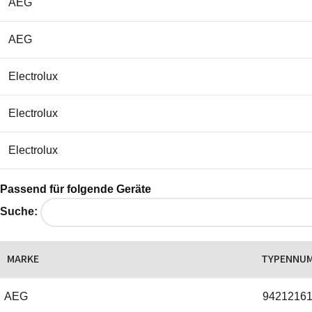
AEG
AEG
Electrolux
Electrolux
Electrolux
Elica
Passend für folgende Geräte
Suche:
Elica
MARKE
TYPENNU
Elica
AEG
9421216
Elica