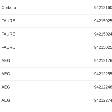
Corbero
9421216
Elica
FAURE
9421502
Gorenje
FAURE
9421502
IKEA
FAURE
9421502
IKEA
AEG
9421217
IKEA
AEG
9421225
IKEA
AEG
9421224
IKEA
AEG
9421227