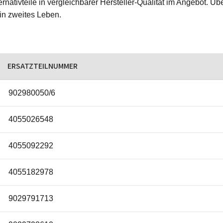
rnativteile in vergleichbarer Hersteller-Qualität im Angebot. Üb
ein zweites Leben.
ERSATZTEILNUMMER
902980050/6
4055026548
4055092292
4055182978
9029791713