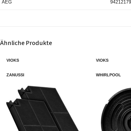
AEG
9421217
AEG
9421227
AEG
9421225
Ähnliche Produkte
AEG
9421227
VIOKS
VIOKS
AEG
9421216
ZANUSSI
WHIRLPOOL
AEG
9421227
AEG
9421225
AEG
9421227
AEG
9421225