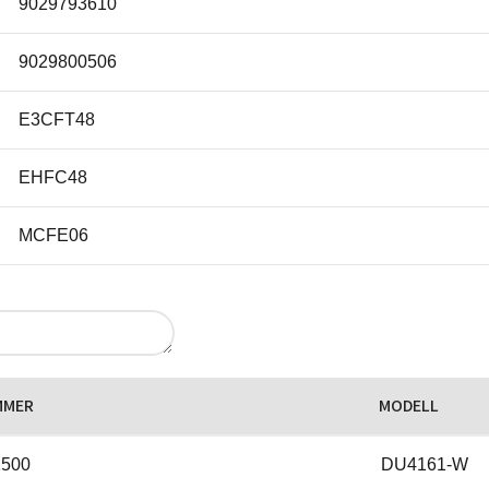
9029793610
9029800506
E3CFT48
EHFC48
MCFE06
Mod48
Model48
MMER
MODELL
Modell48
1500
DU4161-W
Typ48