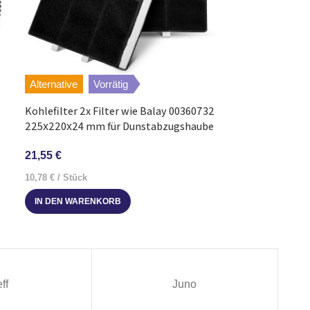
Alternative
Vorrätig
Alternative
V
Kohlefilter 2x Filter wie Balay 00360732
Kohlefilter 3x 
225х220х24 mm für Dunstabzugshaube
225х220х24 mm
21,55
€
31,61
€
10,78
€
/
Stück
10,54
€
/
Stück
IN DEN WARENKORB
IN DEN WARE
ff
Juno