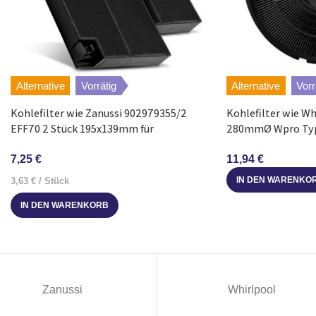
AEG
9421227
AEG
9421225
Alternative
Vorrätig
Alternative
Vorr
AEG
9421216
Kohlefilter wie Zanussi 902979355/2
Kohlefilter wie W
EFF70 2 Stück 195x139mm für
280mmØ Wpro Typ
AEG
9421227
Dunstabzugshaube
Dunstabzugshaub
7,25
€
11,94
€
AEG
9421216
IN DEN WARENKO
3,63
€
/
Stück
IN DEN WARENKORB
AEG
9421225
AEG
9421216
AEG
9421216
Zanussi
Whirlpool