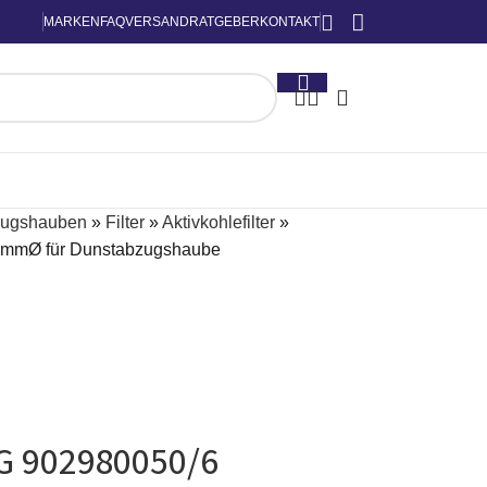
MARKEN
FAQ
VERSAND
RATGEBER
KONTAKT
zugshauben
»
Filter
»
Aktivkohlefilter
»
36mmØ für Dunstabzugshaube
EG 902980050/6