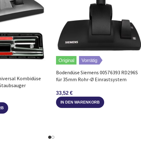
DC08 TW Carpet Pro + 
DC08 TW Animal
DC08 TW Allergy
DC08 Tool Kit
Original
Vorrätig
DC08 Origin
Bodendüse Siemens 00576393 RD296S
niversal Kombidüse
für 35mm Rohr-Ø Einrastsystem
Staubsauger
Staubsauger
DC08 i
33,52
€
IN DEN WARENKORB
DC08 Carpetpro
RB
DC08 Allergy (Blue/Tur
DC08 Allergy + Carpet