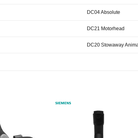
DC04 Absolute
DC21 Motorhead
DC20 Stowaway Anima
DC20 Stowaway Allerg
DC20 Allergy
DC19 Allergy
DC19
DC08 TW Complete