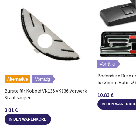
Dyson
DC08TWCARPETPRO+ALLERGY
Dyson
DC08TWANIMAL
Dyson
DC08TWALLERGY
Dyson
DC08TOOLKIT
Vorrätig
Dyson
DC08ORIGIN
Bodendüse Düse u
Alternative
Vorrätig
für 35mm Rohr-Ø 
Dyson
DC08I
Bürste für Kobold VK135 VK136 Vorwerk
10,83
€
Staubsauger
Dyson
DC08CARPETPRO
IN DEN WARENKO
3,81
€
Dyson
DC08ALLERGYBLUETURQUOISE
IN DEN WARENKORB
Dyson
DC08ALLERGY+CARPETPRO