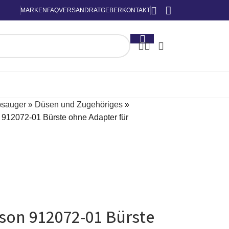
MARKEN
FAQ
VERSAND
RATGEBER
KONTAKT
bsauger
»
Düsen und Zugehöriges
»
912072-01 Bürste ohne Adapter für
son 912072-01 Bürste