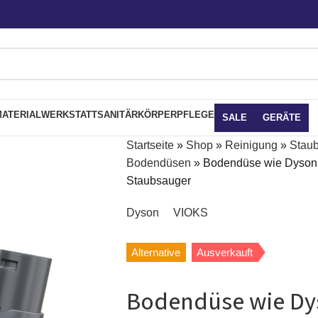
ATERIAL
WERKSTATT
SANITÄR
KÖRPERPFLEGE
SALE
GERÄTE
Startseite
»
Shop
»
Reinigung
»
Stau
Bodendüsen
»
Bodendüse wie Dyson 
Staubsauger
Dyson
VIOKS
Alternative
Ausverkauft
Bodendüse wie Dy