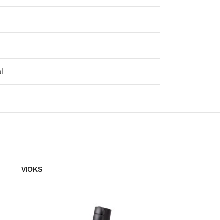
l
y
VIOKS