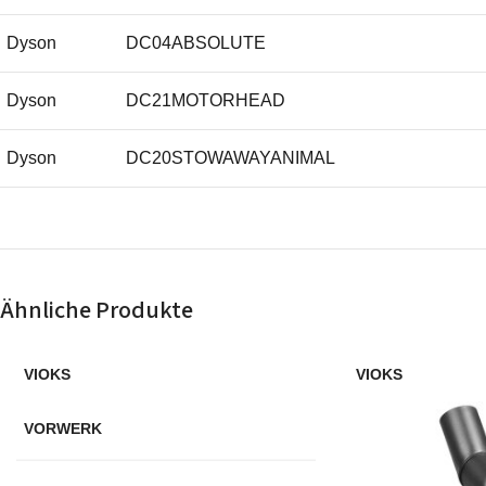
Dyson
DC04ABSOLUTE
Dyson
DC21MOTORHEAD
Dyson
DC20STOWAWAYANIMAL
Dyson
DC20STOWAWAYALLERGY
Dyson
DC20ALLERGY
Ähnliche Produkte
Dyson
DC19ALLERGY
VIOKS
VIOKS
Dyson
DC19
VORWERK
Dyson
DC08TWCOMPLETE