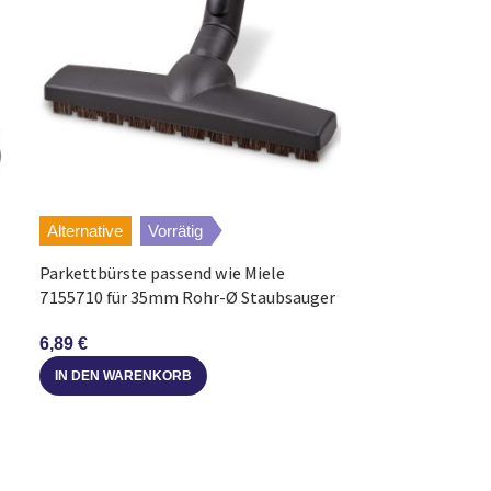
Allergy
Original
Vorr
Alternative
Vorrätig
Bodendüse TriAc
Parkettbürste passend wie Miele
432200422712 
7155710 für 35mm Rohr-Ø Staubsauger
Staubsauger
28,79
€
6,89
€
IN DEN WARE
IN DEN WARENKORB
quoise)
 Pro