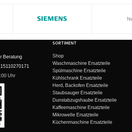
DC04 Zorbster
Ne
DC08
SORTIMENT
DC04 Silver/Lime
Shop
r Beratung
DC05 Silver/Yellow
Waschmaschine Ersatzteile
915110270171
Spülmaschine Ersatzteile
DC04 Limited Edition
6:00 Uhr
Kühlschrank Ersatzteile
Herd, Backofen Ersatzteile
DC05 Plus Turbobrush
Staubsauger Ersatzteile
Dunstabzugshaube Ersatzteile
DC04 Independent Silv
Kaffeemaschine Ersatzteile
Mikrowelle Ersatzteile
Küchenmaschine Ersatzteile
DC05 Motorhead