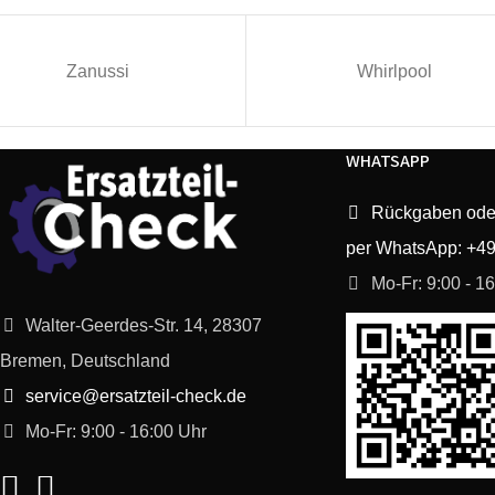
Dyson
DC04ZORBSTER
Zanussi
Whirlpool
Dyson
DC08
WHATSAPP
Dyson
DC04SILVERLIME
Rückgaben ode
Dyson
DC05SILVERYELLOW
per WhatsApp: +4
Dyson
DC04LIMITEDEDITION
Mo-Fr: 9:00 - 1
Walter-Geerdes-Str. 14, 28307
Dyson
DC05PLUSTURBOBRUSH
Bremen, Deutschland
service@ersatzteil-check.de
Dyson
DC04INDEPENDENTSILVERBLUE
Mo-Fr: 9:00 - 16:00 Uhr
Dyson
DC05MOTORHEAD