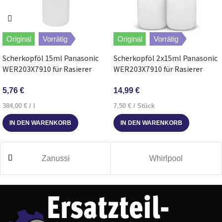
Original
Vorrätig
Original
Vorrätig
Scherkopföl 15ml Panasonic
Scherkopföl 2x15ml Panasonic
WER203X7910 für Rasierer
WER203X7910 für Rasierer
Trimmer Epillierer
Haarschneider Epilierer
5,76
€
14,99
€
384,00
€
/
l
7,50
€
/
Stück
IN DEN WARENKORB
IN DEN WARENKORB
Zanussi
Whirlpool