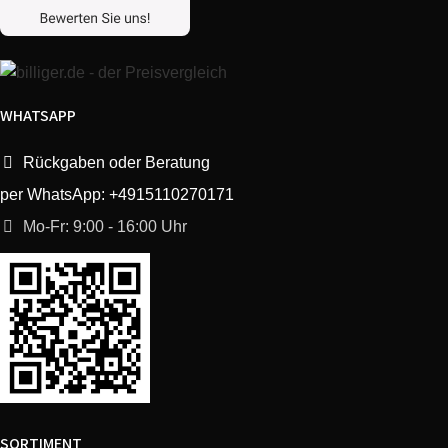
Bosch
SGU84A24/35
Exclusiv
Bosch
SGU84A25/45
Exclusiv
WHATSAPP
Bosch
SGU85M12/17
Exclusiv
Rückgaben oder Beratung
per WhatsApp: +4915110270171
Bosch
SGS59A12/17
Mo-Fr: 9:00 - 16:00 Uhr
Bosch
SGS59A12/21
Bosch
SGS69A12/17
Bosch
SGS69A12/21
Bosch
SGS69A32FF/17
SORTIMENT