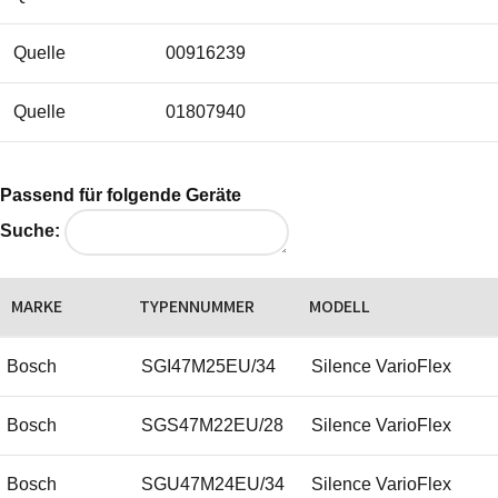
Quelle
00916239
Quelle
01807940
Passend für folgende Geräte
Suche:
MARKE
TYPENNUMMER
MODELL
Bosch
SGI47M25EU/34
Silence VarioFlex
Bosch
SGS47M22EU/28
Silence VarioFlex
Bosch
SGU47M24EU/34
Silence VarioFlex