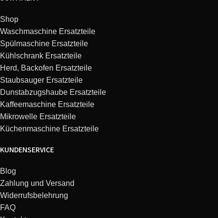
Bosch
SGI47M24EU/34
Shop
Waschmaschine Ersatzteile
Bosch
SGS55T03EU/17
Spülmaschine Ersatzteile
Kühlschrank Ersatzteile
Bosch
SGS56A72/20
Herd, Backofen Ersatzteile
Staubsauger Ersatzteile
Bosch
SGS56A72/21
Dunstabzugshaube Ersatzteile
Kaffeemaschine Ersatzteile
Bosch
SGS59A03/21
Mikrowelle Ersatzteile
Küchenmaschine Ersatzteile
Bosch
SGU69A02SK/27
KUNDENSERVICE
Bosch
SGU69A05SK/22
Blog
Zahlung und Versand
Bosch
SGV69A13EU/22
Widerrufsbelehrung
FAQ