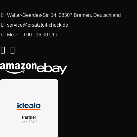
Bosch
SGU85M14/34
Exclusiv
Walter-Geerdes-Str. 14, 28307 Bremen, Deutschland
Bosch
SGU85M15/34
Exclusiv
service@ersatzteil-check.de
Mo-Fr: 9:00 - 16:00 Uhr
Bosch
SGU84A22/45
Exclusiv
Bosch
SGI85M15/17
Exclusiv
Bosch
SGI84A12/35
Exclusiv
Bosch
SGI84A14/35
Exclusiv
Bosch
SGS84A22/35
Exclusiv
Bosch
SGS84A22/45
Exclusiv
Bosch
SGI85M14/17
Exclusiv