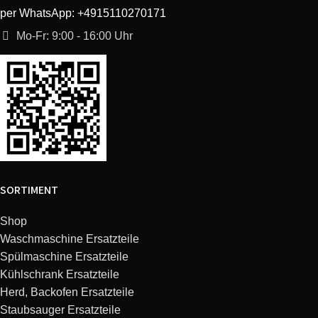
per WhatsApp: +4915110270171
Melitta
E970-205
Caffeo CI Special Edition
Mo-Fr: 9:00 - 16:00 Uhr
Melitta
E970-101
Caffeo CI silber
Melitta
E960-107
Caffeo Bistro silber
Melitta
E970-306
Caffeo CI silver
Melitta
E965-102
Caffeo Gourmet schwarz
SORTIMENT
Melitta
E965-101
Caffeo Gourmet silber
Shop
Waschmaschine Ersatzteile
Melitta
E970-102
Caffeo CI white Export
Spülmaschine Ersatzteile
Kühlschrank Ersatzteile
Caffeo CI silver EUSpecial
Herd, Backofen Ersatzteile
Melitta
E970-204
Edition
Staubsauger Ersatzteile