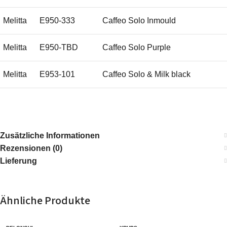
Melitta
E950-333
Caffeo Solo Inmould
Melitta
E950-TBD
Caffeo Solo Purple
Melitta
E953-101
Caffeo Solo & Milk black
Melitta
E953-102
Caffeo Solo & Milk silber
Melitta
E955-101
Caffeo Lattea purple violet
Zusätzliche Informationen
Rezensionen (0)
Melitta
E955-102
Caffeo Lattea red chili
Lieferung
Melitta
E955-103
Caffeo Lattea silverblack
Ähnliche Produkte
Caffeo Solo & Perfect Milk
Melitta
E957-101
schwarz