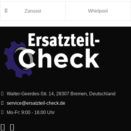
Melitta
F730-101
Caffeo Barista T
Zanussi
Whirlpool
Melitta
F780-100
Caffeo Barista TSP
Melitta
F760-100
Caffeo Barista TS
Melitta
F750-102
Caffeo Barista TS
Melitta
E955-104
Caffeo Lattea
Melitta
E950-102
Caffeo Solo
Walter-Geerdes-Str. 14, 28307 Bremen, Deutschland
Melitta
F53/1-101
Caffeo Passione OT silber
service@ersatzteil-check.de
Mo-Fr: 9:00 - 16:00 Uhr
Melitta
F54/0-100
Caffeo Passione Edelstahl