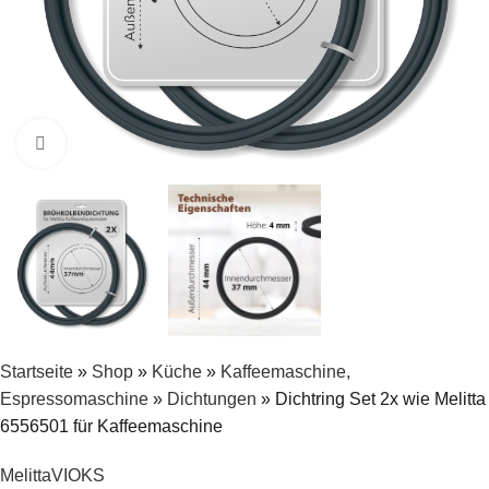
Zum Vergrößern klicken
Startseite
»
Shop
»
Küche
»
Kaffeemaschine,
Espressomaschine
»
Dichtungen
»
Dichtring Set 2x wie Melitta
6556501 für Kaffeemaschine
Melitta
VIOKS