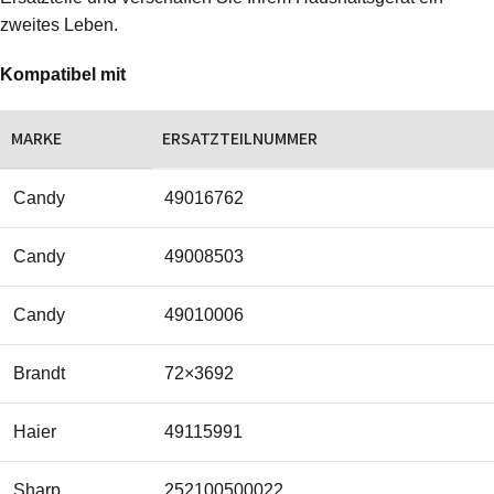
zweites Leben.
Kompatibel mit
MARKE
ERSATZTEILNUMMER
Candy
49016762
Candy
49008503
Candy
49010006
Brandt
72×3692
Haier
49115991
Sharp
252100500022