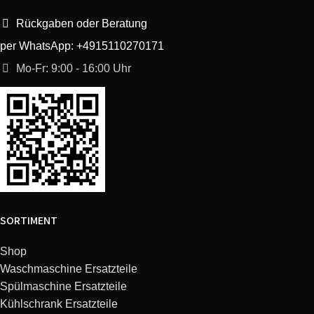
Rückgaben oder Beratung
Candy
38900033
MIC25GDFX
per WhatsApp: +4915110270171
Mo-Fr: 9:00 - 16:00 Uhr
Candy
38000081
CMG2395DW UK
Candy
38000024
FMCMG2590E
Candy
38000094
CMG 9523 DB
Candy
38000053
KITCMW3691TW
SORTIMENT
Candy
38000251
CMXC 30DCS
Shop
Candy
38000175
CMC 30D CVS
Waschmaschine Ersatzteile
Spülmaschine Ersatzteile
Candy
38000138
CMC 9528 DS
Kühlschrank Ersatzteile