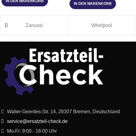
IN DEN WARENKORB
IN DEN WARENKORB
Hoover
38900107
HMF251X
Zanussi
Whirlpool
Candy
38000247
CMXG 25DCB
Candy
38000250
CMXG 30DS
Candy
38000176
CMC 25D CS
Candy
38000150
CMCB 30D S
Baumatic
38900075
BMIG4625M
Baumatic
38900074
BMIG3825
Walter-Geerdes-Str. 14, 28307 Bremen, Deutschland
service@ersatzteil-check.de
Candy
38000109
CMG 3693 DW
Mo-Fr: 9:00 - 16:00 Uhr