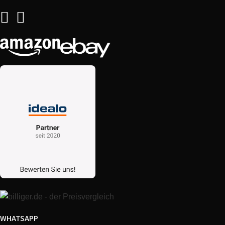
Candy
38000054
KITCMW2891DW
Candy
38000110
CMG 3694 DS
Candy
38000056
KITCMW2892DS
Candy
38000202
CMW30DS
Candy
38000052
KITCMW3692TS
Candy
38000083
CMCG32DS
Candy
38000151
CMC 30D CVB
Candy
38000124
CMC 9528 DS
WHATSAPP
Candy
38000039
CMG2393DW