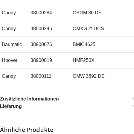
Candy
38000284
CBGM 30 DS
Candy
38000245
CMXG 25DCS
Baumatic
38900076
BMIC4625
Hoover
38900019
HMF250X
Candy
38000111
CMW 3692 DS
Candy
38000144
CMG 30D S
Zusätzliche Informationen
Lieferung
Candy
38000221
CMBG 30DS
Candy
38900023
MIC256EX
Ähnliche Produkte