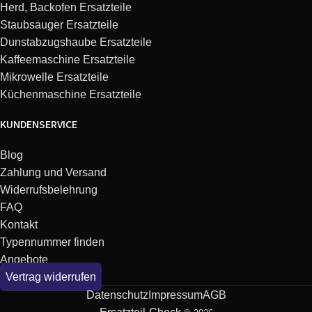
Herd, Backofen Ersatzteile
Candy
38000125
CMG 9523 DB
Staubsauger Ersatzteile
Dunstabzugshaube Ersatzteile
Candy
38000080
CMG2396DS UK
Kaffeemaschine Ersatzteile
Mikrowelle Ersatzteile
Candy
38000093
CMG 9623 DY
Küchenmaschine Ersatzteile
KUNDENSERVICE
Candy
38000025
CMG 2590 EX
Blog
Candy
38000033
FMCMW8525ECC
Zahlung und Versand
Widerrufsbelehrung
Candy
38000143
CMG 25D CS
FAQ
Kontakt
Candy
38000136
CMG 9623 DY
Typennummer finden
Angebote
Vertrag widerrufen
Candy
38000049
KITCMW9025EG
Datenschutz
Impressum
AGB