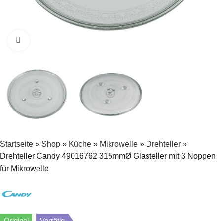
Zum Vergrößern klicken
Startseite
»
Shop
»
Küche
»
Mikrowelle
»
Drehteller
»
Drehteller Candy 49016762 315mmØ Glasteller mit 3 Noppen
für Mikrowelle
Original
Vorrätig