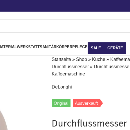
ATERIAL
WERKSTATT
SANITÄR
KÖRPERPFLEGE
SALE
GERÄTE
Startseite
»
Shop
»
Küche
»
Kaffeema
Durchflussmesser
»
Durchflussmesse
Kaffeemaschine
DeLonghi
Original
Ausverkauft
Durchflussmesser