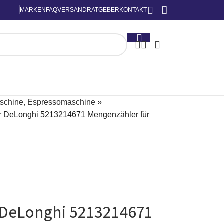
MARKEN
FAQ
VERSAND
RATGEBER
KONTAKT
schine, Espressomaschine
»
r DeLonghi 5213214671 Mengenzähler für
 DeLonghi 5213214671