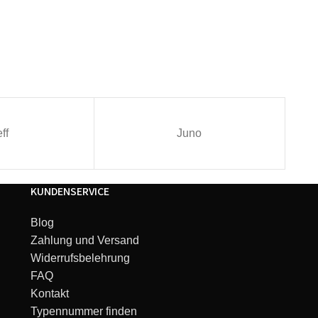
mat
ff
Juno
KUNDENSERVICE
at
Blog
Zahlung und Versand
Widerrufsbelehrung
mat
FAQ
Kontakt
Typennummer finden