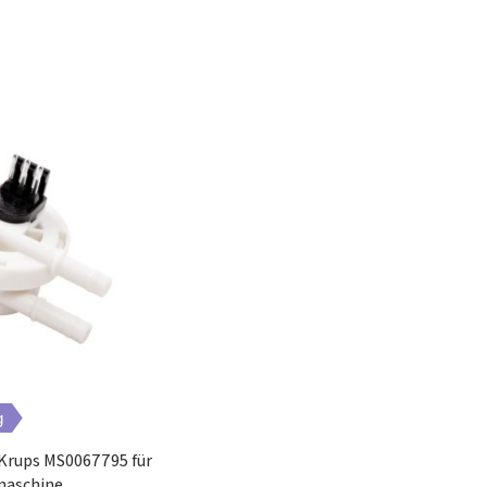
PRO2200
Impressa C9 pianoblack
Impressa A5 platin
Impressa A1 Glas Weiss
AB 846 TXEX
AF 653 T 1 PT
AL 1258 STXNL
g
AS 848 TX EO
Krups MS0067795 für
maschine