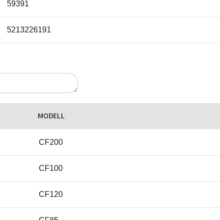
59391
5213226191
MODELL
CF200
CF100
CF120