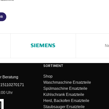
ESAM 03.105.S Magnifica
ESAM3650 Elegance
RB
ESAM 6620 Prima Donna Kaffeevollautomat
ESAM 5500 W Perfecta Cappuccino Kaffeevollauto
Ne
ESAM 5500 T Perfecta Titanium Kaffeevollautomat
SORTIMENT
ESAM 5500 R Perfecta Wurzelholz Kaffeevollautom
Shop
r Beratung
EAM 3400.S Magnifica Digital
Waschmaschine Ersatzteile
915110270171
Spülmaschine Ersatzteile
ESAM 5600 S Perfecta Cappuccino Kaffeevollauto
6:00 Uhr
Kühlschrank Ersatzteile
Herd, Backofen Ersatzteile
ESAM 5600 Perfecta Kaffeevollautomat
Staubsauger Ersatzteile