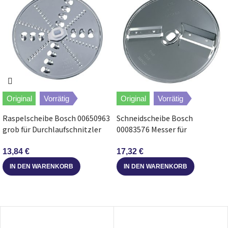
Original
Vorrätig
Original
Vorrätig
Raspelscheibe Bosch 00650963
Schneidscheibe Bosch
grob für Durchlaufschnitzler
00083576 Messer für
Küchenmaschine
Durchlaufschnitzler
Küchenmaschine
13,84
€
17,32
€
IN DEN WARENKORB
IN DEN WARENKORB