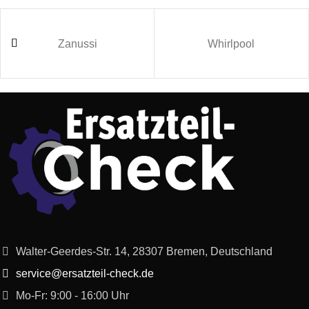
Siemens
WM10B060DN/02
IQ100
Zanussi
Whirlpool
Siemens
WM10B262BY/16
iQ100
Siemens
WFV14B20FF/01
Electronique 1400
Siemens
WFV14B20FF/03
Electronique 1400
Constructa
CWF12B10/09
Constructa
CWF14B20/02
Balay
3TS560A/22
TS560
Walter-Geerdes-Str. 14, 28307 Bremen, Deutschland
service@ersatzteil-check.de
Balay
3TS560A/21
TS560
Mo-Fr: 9:00 - 16:00 Uhr