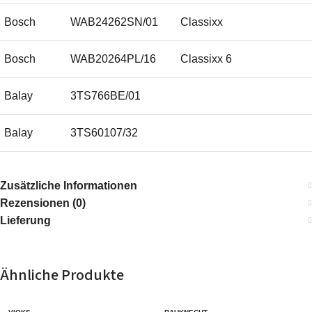
Bosch
WAB24262SN/01
Classixx
Bosch
WAB20264PL/16
Classixx 6
Balay
3TS766BE/01
Balay
3TS60107/32
Balay
3TS766BE/32
Zusätzliche Informationen
Rezensionen (0)
Balay
3TS866EE/01
varioperfect
Lieferung
Balay
3TS853E/01
Ähnliche Produkte
Balay
3TS949B/04
TS949