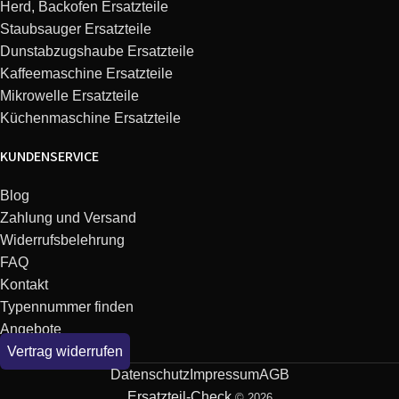
Herd, Backofen Ersatzteile
Balay
3TS754YA/15
TS754Y
Staubsauger Ersatzteile
Dunstabzugshaube Ersatzteile
Balay
3TS754YA/16
TS754Y
Kaffeemaschine Ersatzteile
Mikrowelle Ersatzteile
Balay
3TS752UA/15
TS752U
Küchenmaschine Ersatzteile
KUNDENSERVICE
Balay
3TS752UA/16
TS752U
Blog
Balay
3TS757TA/16
TS757T
Zahlung und Versand
Widerrufsbelehrung
Balay
3TS757TA/15
TS757T
FAQ
Kontakt
F10-C 1200RPM 7KG
Typennummer finden
Balay
3TS72122A/19
ME222DZ
Angebote
Vertrag widerrufen
Balay
3TS72102A/01
Datenschutz
Impressum
AGB
Ersatzteil-Check
© 2026