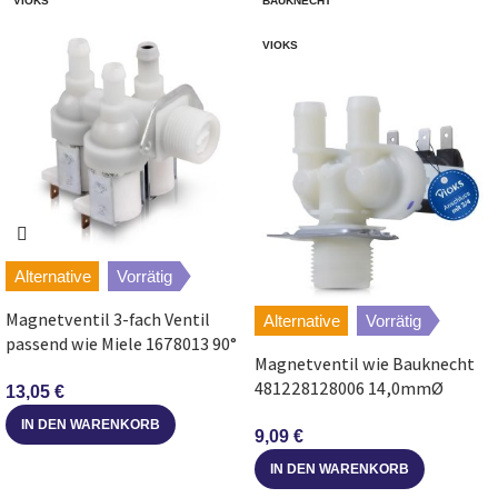
VIOKS
BAUKNECHT
Balay
3TS853/05
TS853
VIOKS
Balay
3TS866EE/16
varioperfect
Siemens
WM14B220/03
iQ 100
Siemens
WM10B262BY/01
iQ100
Siemens
WM14B262NL/01
iQ 100
Alternative
Vorrätig
Siemens
WM08B060TR/12
IQ100
Magnetventil 3-fach Ventil
Alternative
Vorrätig
passend wie Miele 1678013 90°
Siemens
WM08B060TR/02
Magnetventil wie Bauknecht
IQ100
Ø 10,5 mm für Waschmaschine
481228128006 14,0mmØ
13,05
€
universal für Waschmaschine
Siemens
WM12B060DN/05
iQ100
IN DEN WARENKORB
9,09
€
IN DEN WARENKORB
Siemens
WM14B2H1/20
iQ 100