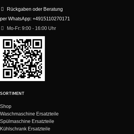
Rückgaben oder Beratung
Balay
3TS743ZA/15
TS743Z
per WhatsApp: +4915110270171
Mo-Fr: 9:00 - 16:00 Uhr
Balay
3TS743ZA/16
TS743Z
Balay
3TS741WA/15
TS741W
Balay
3TS741WA/16
TS741W
Balay
3TS756QA/16
TS756Q
Balay
3TS756QA/15
TS756Q
SORTIMENT
Shop
Balay
3TS755VA/15
TS755V
Waschmaschine Ersatzteile
Spülmaschine Ersatzteile
Balay
3TS755VA/16
TS755V
Kühlschrank Ersatzteile