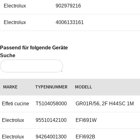
Electrolux
902979216
Electrolux
4006133161
Electrolux
5029605400
Passend für folgende Geräte
Suche
Electrolux
9029773257
Electrolux
9029792166
MARKE
TYPENNUMMER
MODELL
Electrolux
50237312009
Effeti cucine
T5104058000
GR01R/56, 2F H44SC 1M
Electrolux
50296054005
Electrolux
95510142100
EFI691W
Electrolux
400613316/1
Electrolux
94264001300
EFI692B
Electrolux
5023731200/9