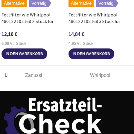
Alternative
Vorrätig
Alternative
Vorrätig
Fettfilter wie Whirlpool
Fettfilter wie Whirlpool
480122102168 2 Stück für
480122102168 3 Stück für
Dunstabzugshaube
Dunstabzugshaube
12,16
€
14,84
€
6,08
€
/
Stück
4,95
€
/
Stück
IN DEN WARENKORB
IN DEN WARENKORB
Zanussi
Whirlpool