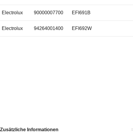
Electrolux
90000007700
EFI691B
Electrolux
5029605400/5
Electrolux
94264001400
EFI692W
Electrolux
902 97 73-25/7
Electrolux
902 97 92-16/6
Electrolux
902977325/7
Electrolux
902979216/6
Electrolux
E3CGA151
VIOKS
33447-HP
VIOKS
2462-HP
Zusätzliche Informationen