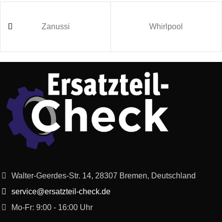
ProSilence64
Zanussi
Whirlpool
Relaxx’x Ultimate
Bosch
BGS7MS64/02
ProSilence64
Bosch
BGS7MS64/03
Bosch
BGS7MSZOO/01
Zoo`o ProAnimal
Bosch
BGS7MSZOO/02
Zoo`o ProAnimal
Siemens
VSX7XTRM/02
Walter-Geerdes-Str. 14, 28307 Bremen, Deutschland
service@ersatzteil-check.de
Mo-Fr: 9:00 - 16:00 Uhr