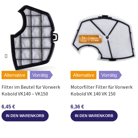
Bosch
BGS72058/02
ProComfort
Relaxx’x Ultimate
Bosch
BGS7SILALL/01
ProSilence64
Relaxx’x Ultimate
Bosch
BGS7SILALL/02
ProSilence64
Bosch
BGS7ZOOMR/01
Zoo`o ProAnimal
Alternative
Vorrätig
Alternative
Vorrätig
Bosch
BGS7ZOOMR/02
Zoo`o ProAnimal
Filter im Beutel für Vorwerk
Motorfilter Filter für Vorwerk
Kobold VK140 – VK150
Kobold VK 140 VK 150
Bosch
BGS7ALL68/01
Relaxx’x Ultimate
Staubsauger
Staubsauger
6,45
€
6,36
€
Bosch
BGS7ALL68/02
Relaxx’x Ultimate
IN DEN WARENKORB
IN DEN WARENKORB
Relaxx’x Ultimate
Bosch
BGS7MS64/01