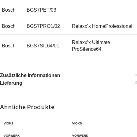
Bosch
BGS7PET/03
Bosch
BGS7PRO1/02
Relaxx’x HomeProfessional
Relaxx’x Ultimate
Bosch
BGS7SIL64/01
ProSilence64
Relaxx’x Ultimate
Bosch
BGS7SIL64/02
ProSilence64
Zusätzliche Informationen
Lieferung
Relaxx’x Ultimate
Bosch
BGS7SIL64M/01
ProSilence64
Ähnliche Produkte
Relaxx’x Ultimate
Bosch
BGS7SIL64M/02
ProSilence64
VIOKS
VIOKS
Relaxx’x Ultimate
VORWERK
VORWERK