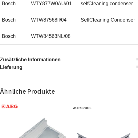
Bosch
WTY877W0AU/01
selfCleaning condenser
Bosch
WTW87568II/04
SelfCleaning Condenser
Bosch
WTW84563NL/08
Bosch
WTW87561GB/08
Zusätzliche Informationen
Lieferung
Bosch
WTW87561GB/07
Bosch
WTW87566AU/08
Ähnliche Produkte
Bosch
WTW8759ENL/07
WHIRLPOOL
Bosch
WTWH7591/08
Bosch
WTW87562FG/08