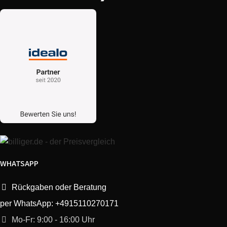
Bosch
WTYH7781/05
Bosch
WTW877W0FG/08
Bosch
WTY877W0/01
Bosch
WTW87F91CH/08
Bosch
WTWH7561GB/04
Bosch
WTWH7540/08
WHATSAPP
Bosch
WTW875E27/04
SelfCleaning Condenser
Rückgaben oder Beratung
per WhatsApp: +4915110270171
Bosch
WTW87571CH/03
Mo-Fr: 9:00 - 16:00 Uhr