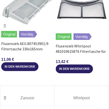
Bosch
WTW845W0ES/09
Bosch
WTYH7701/06
Original
Vorrätig
Bosch
WTWH7591FF/04
Original
Vorrätig
Flusensieb AEG 807453901/9
Flusensieb Whirlpool
Bosch
WTW87541/08
Filtertasche 330x165mm
481010615876 Filtertasche für
Flusenfilter für Trockner
Trockner
11,06
€
Bosch
WTW87561NL/09
13,42
€
IN DEN WARENKORB
IN DEN WARENKORB
Bosch
WTY87702FG/08
Bosch
WTW87F91CH/07
Zanussi
Whirlpool
Bosch
WTWH759PSN/07