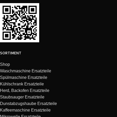
Bosch
WTW87591NL/09
Bosch
WTW85590BY/03
Bosch
WTYH8782NL/08
Bosch
WTW87541/09
SORTIMENT
Bosch
WTW87568II/09
Shop
Waschmaschine Ersatzteile
Bosch
WTW877W0FG/07
Spülmaschine Ersatzteile
Kühlschrank Ersatzteile
Bosch
WTYH7740CH/09
Herd, Backofen Ersatzteile
Staubsauger Ersatzteile
Bosch
WTW85590BY/04
Dunstabzugshaube Ersatzteile
Kaffeemaschine Ersatzteile
Bosch
WTW875W0/08
Mikrowelle Ersatzteile