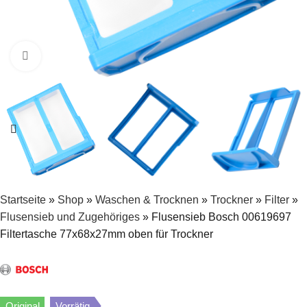
Zum Vergrößern klicken
Startseite
»
Shop
»
Waschen & Trocknen
»
Trockner
»
Filter
»
Flusensieb und Zugehöriges
»
Flusensieb Bosch 00619697
Filtertasche 77x68x27mm oben für Trockner
Original
Vorrätig