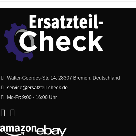
Bosch
WTW87530CH/09
Bosch
WTYH7740CH/08
Bosch
WTY877H8IT/09
Bosch
WTW85590BY/09
Bosch
WTW87530GR/07
Walter-Geerdes-Str. 14, 28307 Bremen, Deutschland
Bosch
WTW855H0BY/04
service@ersatzteil-check.de
Mo-Fr: 9:00 - 16:00 Uhr
Bosch
WTW8755ECH/07
Bosch
WTY87702FG/06
Bosch
WTW87561GB/04