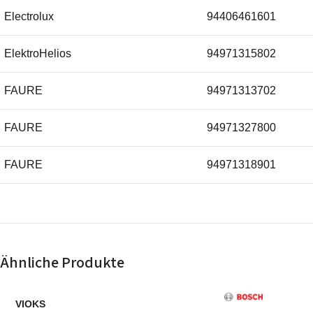
Electrolux
94406461601
ElektroHelios
94971315802
FAURE
94971313702
FAURE
94971327800
FAURE
94971318901
FAURE
94971313802
IEE
94406469501
Ähnliche Produkte
IEE
94406469402
VIOKS
IEE
94406469401