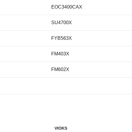
EOC3400CAX
SU4700X
FYB563X
FM403X
FM602X
FYB563M
PFP577X
FM57PXSP
VIOKS
FM57PXSP