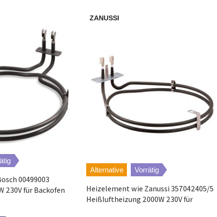
ZANUSSI
PFP577X
FM57PXSP
FOV10P
OV20
OV22
JOC69612X
ätig
Alternative
Vorrätig
Bosch 00499003
JOC69611X
Heizelement wie Zanussi 357042405/5
 230V für Backofen
Heißluftheizung 2000W 230V für
JOC69611X
Backofen