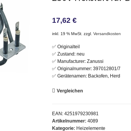
17,62
€
inkl. 19 % MwSt.
zzgl.
Versandkosten
✅ Originalteil
✅ Zustand: neu
✅ Manufacturer: Zanussi
✅ Originalnummer: 397012801/7
✅ Gerätenamen: Backofen, Herd
Vergleichen
EAN:
4251979230981
Artikelnummer:
4089
Kategorie:
Heizelemente