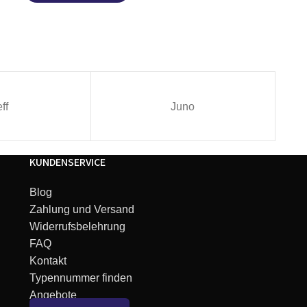
IN DEN WARE
ff
Juno
KUNDENSERVICE
Blog
Zahlung und Versand
Widerrufsbelehrung
FAQ
Kontakt
Typennummer finden
Angebote