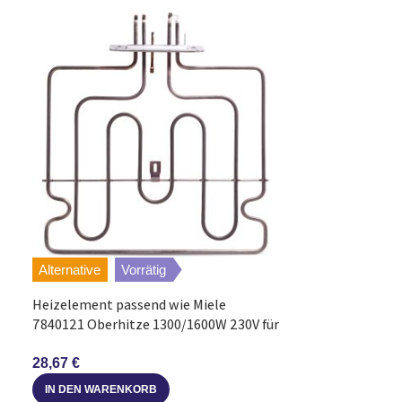
VIOKS
Alternative
Vorrätig
Alternative
V
Heizelement passend wie Miele
7840121 Oberhitze 1300/1600W 230V für
Heizelement w
Backofen Herd
20.25899.000 O
28,67
€
12,58
€
IN DEN WARENKORB