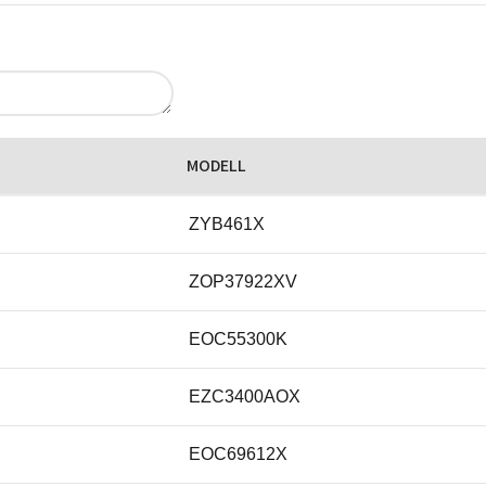
MODELL
ZYB461X
ZOP37922XV
EOC55300K
EZC3400AOX
EOC69612X