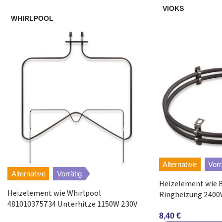
VIOKS
WHIRLPOOL
IEE
94406469500
IEE
94406469400
IKEA
94406500002
IKEA
94406455201
IKEA
94406455601
Juno
94971294504
Alternative
Vorr
Alternative
Vorrätig
Heizelement wie 
Juno
94971294404
Heizelement wie Whirlpool
Ringheizung 2400W
481010375734 Unterhitze 1150W 230V
Herd
Juno
94971294405
für Backofen
8,40
€