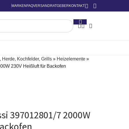
MARKEN
FAQ
VERSAND
RATGEBER
KONTAKT
 Herde, Kochfelder, Grills
»
Heizelemente
»
00W 230V Heißluft für Backofen
si 397012801/7 2000W
Backofen