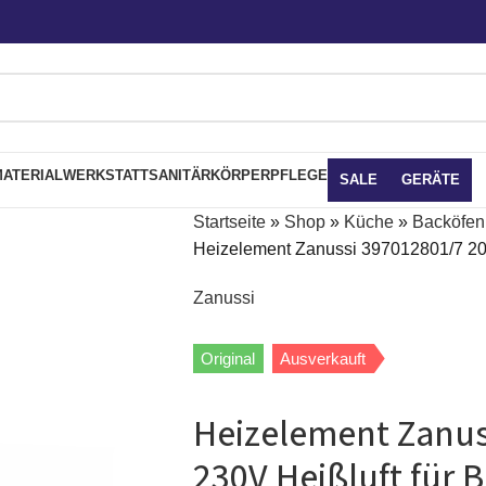
ATERIAL
WERKSTATT
SANITÄR
KÖRPERPFLEGE
SALE
GERÄTE
Startseite
»
Shop
»
Küche
»
Backöfen,
Heizelement Zanussi 397012801/7 20
Zanussi
Original
Ausverkauft
Heizelement Zanus
230V Heißluft für 