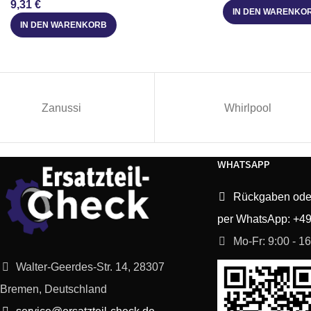
9,31
€
IN DEN WARENKO
Juno
94406462801
IN DEN WARENKORB
Juno
94406462800
Juno
94971294505
Zanussi
Whirlpool
Progress
94406467600
WHATSAPP
Progress
94406467601
Rückgaben ode
Privileg
94000216501
per WhatsApp: +4
Privileg
94000216401
Mo-Fr: 9:00 - 1
Walter-Geerdes-Str. 14, 28307
Privileg
94000216601
Bremen, Deutschland