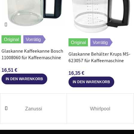
Smeg
DCF01RDAU
SI00
Smeg
DCF01RDEU
SI00
Original
Vorrätig
Smeg
DCF01RDUK
SI00
Original
Vorrätig
Glaskanne Kaffeekanne Bosch
Glaskanne Behälter Krups MS-
Smeg
DCF01RDUS
SI00
11008060 für Kaffeemaschine
623057 für Kaffeemaschine
Druckbrühautomat
16,51
€
Smeg
DCF01SSAU
SI00
16,35
€
IN DEN WARENKORB
IN DEN WARENKORB
Smeg
DCF01SSEU
SI00
Smeg
DCF01SSUK
SI00
Zanussi
Whirlpool
Smeg
DCF01SSUS
SI00