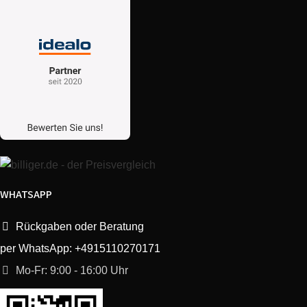
Smeg
DCF02BLUK
SI01
Smeg
DCF02BLUS
SI01
Smeg
DCF02CRAU
SI01
Smeg
DCF02CRCN
SI00
Smeg
DCF02CREU
SI01
WHATSAPP
Smeg
DCF02CRPH
SI00
Rückgaben oder Beratung
Smeg
DCF02CRSA
SI01
per WhatsApp: +4915110270171
Mo-Fr: 9:00 - 16:00 Uhr
Smeg
DCF02CRUK
SI01