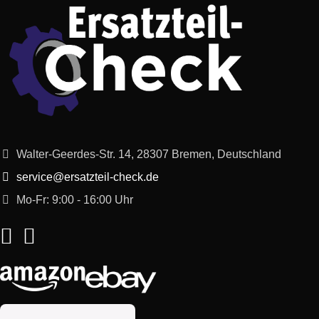
Smeg
DCF01WHAU
SI00
Smeg
DCF01WHEU
SI00
Smeg
DCF01WHUK
SI00
Smeg
DCF01WHUS
SI00
Walter-Geerdes-Str. 14, 28307 Bremen, Deutschland
Smeg
DCF02BLAU
SI01
service@ersatzteil-check.de
Smeg
DCF02BLCN
SI00
Mo-Fr: 9:00 - 16:00 Uhr
Smeg
DCF02BLEU
SI01
Smeg
DCF02BLPH
SI00
Smeg
DCF02BLSA
SI01