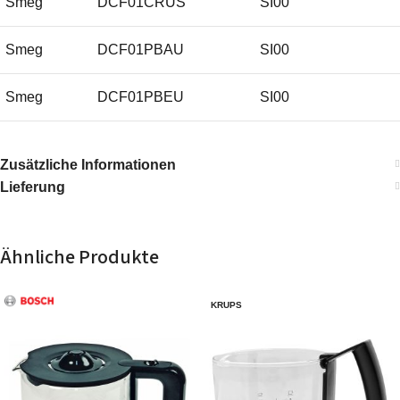
Smeg
DCF01CRUS
SI00
Smeg
DCF01PBAU
SI00
Smeg
DCF01PBEU
SI00
Smeg
DCF01PBUK
SI00
Zusätzliche Informationen
Lieferung
Smeg
DCF01PBUS
SI00
Smeg
DCF01PGAU
SI00
Ähnliche Produkte
Smeg
DCF01PGEU
SI00
KRUPS
Smeg
DCF01PGUK
SI00
Smeg
DCF01PGUS
SI00