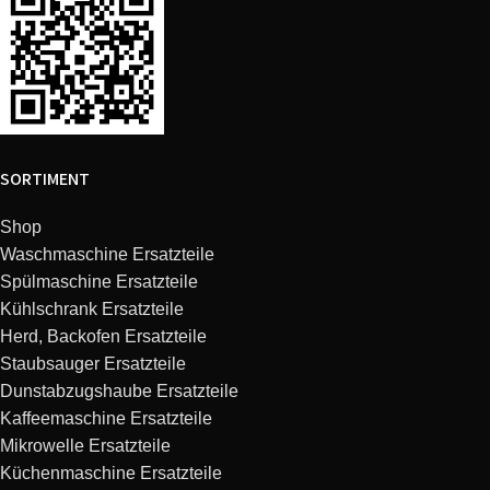
Smeg
DCF02CRUS
SI01
Smeg
DCF02DGUS
SI00
Smeg
DCF02GREU
SI01
SORTIMENT
Smeg
DCF02GRSA
SI00
Shop
Smeg
DCF02GRUK
SI01
Waschmaschine Ersatzteile
Spülmaschine Ersatzteile
Smeg
DCF02GRUS
SI01
Kühlschrank Ersatzteile
Herd, Backofen Ersatzteile
Smeg
DCF02PBAU
SI01
Staubsauger Ersatzteile
Dunstabzugshaube Ersatzteile
Kaffeemaschine Ersatzteile
Smeg
DCF02PBCN
SI00
Mikrowelle Ersatzteile
Küchenmaschine Ersatzteile
Smeg
DCF02PBEU
SI01