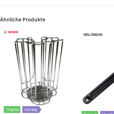
Bosch
TES50328RW/11
Ähnliche Produkte
Bosch
TES50328RW/12
DELONGHI
Bosch
TES50351DE/11
Bosch
TES50321RW/12
Bosch
TES50358DE/12
Bosch
TES80359DE/08
Bosch
TES50358DE/11
Bosch
TES50321RW/11
Original
Vorrätig