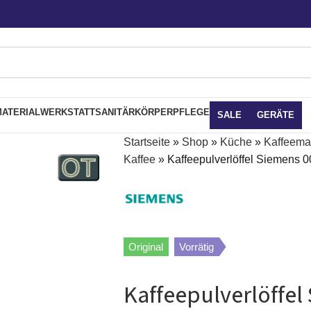
ATERIAL
WERKSTATT
SANITÄR
KÖRPERPFLEGE
SALE
GERÄTE
Startseite
»
Shop
»
Küche
»
Kaffeema
Kaffee
»
Kaffeepulverlöffel Siemens 
Original
Vorrätig
Kaffeepulverlöffe