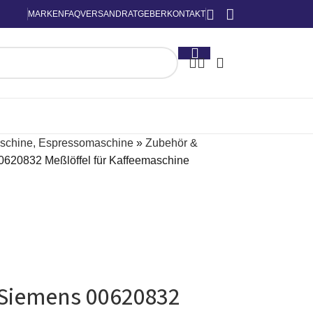
MARKEN
FAQ
VERSAND
RATGEBER
KONTAKT
schine, Espressomaschine
»
Zubehör &
00620832 Meßlöffel für Kaffeemaschine
l Siemens 00620832