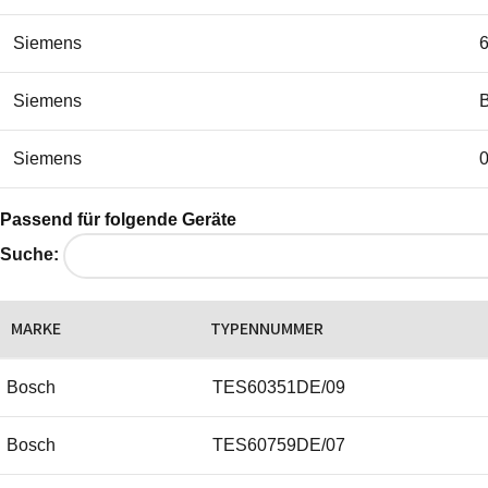
Siemens
Siemens
Siemens
Siemens
Passend für folgende Geräte
Suche:
Siemens
MARKE
TYPENNUMMER
Siemens
Bosch
TES60351DE/09
Siemens
Bosch
TES60759DE/07
Siemens