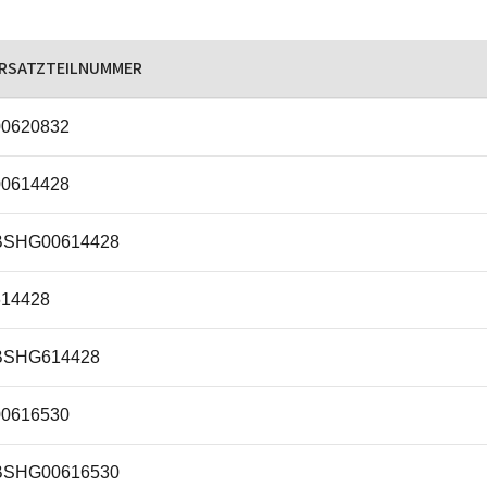
RSATZTEILNUMMER
00620832
00614428
BSHG00614428
614428
BSHG614428
00616530
BSHG00616530