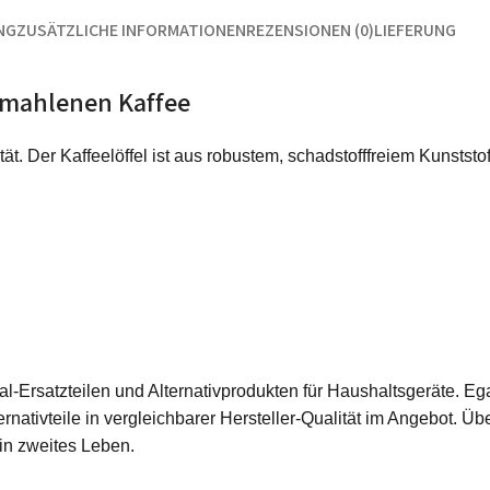
NG
ZUSÄTZLICHE INFORMATIONEN
REZENSIONEN (0)
LIEFERUNG
emahlenen Kaffee
tät. Der Kaffeelöffel ist aus robustem, schadstofffreiem Kunststo
ginal-Ersatzteilen und Alternativprodukten für Haushaltsgeräte.
rnativteile in vergleichbarer Hersteller-Qualität im Angebot. Üb
ein zweites Leben.