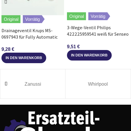
Bosch
TES603F1DE/04
VEROAROMA EXCLUSIV
Original
Vorrätig
Original
Vorrätig
Bosch
TES603F1DE/08
VEROAROMA EXCLUSIV
3-Wege-Ventil Philips
Drainageventil Krups MS-
422225959541 weiß für Senseo
Bosch
TES60523RW/03
VEROAROMA 500
0697943 für Fully Automatic
Kaffeemaschine
Kaffeevollautomat
9,51
€
9,28
€
Bosch
TIS65429RW/12
IN DEN WARENKORB
IN DEN WARENKORB
Bosch
TES60523RW/04
VEROAROMA 500
Bosch
TES60553DE/03
VEROAROMA 500
Zanussi
Whirlpool
Bosch
TES60553DE/04
VEROAROMA 500
Bosch
TES60729RW/03
VEROAROMA 700
Bosch
TES60729RW/04
VEROAROMA 700