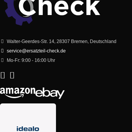
Bosch
TES60759DE/03
VEROAROMA 700
Bosch
TES60759DE/04
VEROAROMA 700
Walter-Geerdes-Str. 14, 28307 Bremen, Deutschland
Bosch
TES60321RW/09
VeroAroma 300
service@ersatzteil-check.de
Bosch
TES60359DE/07
VeroAroma 300
Mo-Fr: 9:00 - 16:00 Uhr
Bosch
TES60359DE/09
VeroAroma 300
Bosch
TIS65621GB/12
Bosch
TES603F1DE/09
VeroAroma exclusiv
Bosch
TES65539RU/05
VeroAroma 500