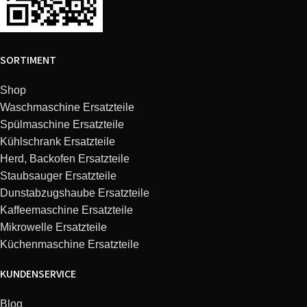
Bosch
TES65733RU/05
VeroAroma 700
SORTIMENT
Bosch
TES60729RW/09
VeroAroma 700
Shop
Bosch
TES60553DE/09
VeroAroma 500
Waschmaschine Ersatzteile
Spülmaschine Ersatzteile
Kühlschrank Ersatzteile
Bosch
TES60759DE/09
VeroAroma 700
Herd, Backofen Ersatzteile
Staubsauger Ersatzteile
Bosch
TES60523RW/05
VeroAroma 500
Dunstabzugshaube Ersatzteile
Kaffeemaschine Ersatzteile
Siemens
TE607503DE/03
EQ.6 series 700
Mikrowelle Ersatzteile
Küchenmaschine Ersatzteile
Siemens
TE603209RW/07
EQ.6 series 300
KUNDENSERVICE
Siemens
TE607503DE/05
EQ.6 series 700
Blog