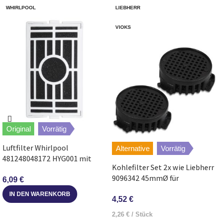
WHIRLPOOL
LIEBHERR
VIOKS
Original
Vorrätig
Luftfilter Whirlpool
Alternative
Vorrätig
481248048172 HYG001 mit
Kohlefilter Set 2x wie Liebherr
Geruchsneutralisator für
9096342 45mmØ für
Kühlschrank
6,09
€
KühlGefrierKombination
IN DEN WARENKORB
4,52
€
2,26
€
/
Stück