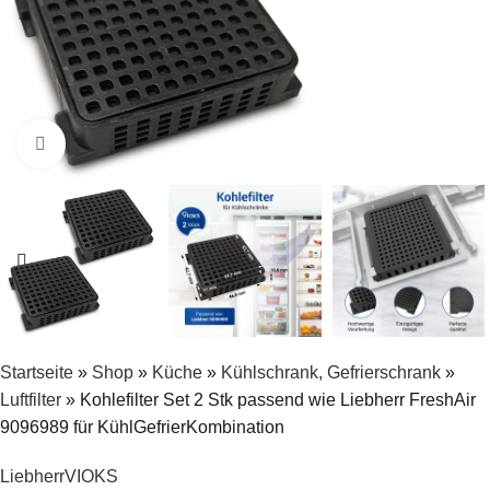
Zum Vergrößern klicken
Startseite
»
Shop
»
Küche
»
Kühlschrank, Gefrierschrank
»
Luftfilter
»
Kohlefilter Set 2 Stk passend wie Liebherr FreshAir
9096989 für KühlGefrierKombination
Liebherr
VIOKS