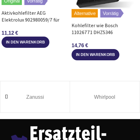
Original
Vorrätig
refsta
9036
Aktivkohlefilter AEG
Alternative
Vorrätig
Elektrolux 902980059/7 für
Kohlefilter wie Bosch
Dunstabzugshaube
refsta
9046
11026771 DHZ5346
11,12
€
320x215mm für
IN DEN WARENKORB
refsta
9059
Dunstabzugshaube
14,76
€
IN DEN WARENKORB
KÃŒppersbusch
ED 92 S
KÃŒppersbusch
DW 92 S
KÃŒppersbusch
D 92 S
Zanussi
Whirlpool
KÃŒppersbusch
ED 635.1 W
KÃŒppersbusch
ED 635.1 W-83