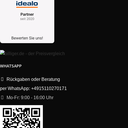
KÃŒppersbusch
KD 260 W
KÃŒppersbusch
KD 191 E
KÃŒppersbusch
KD 190 E
KÃŒppersbusch
KD 161 EP
WHATSAPP
KÃŒppersbusch
KD 191 EP
Rückgaben oder Beratung
KÃŒppersbusch
KD 190 W
per WhatsApp: +4915110270171
Mo-Fr: 9:00 - 16:00 Uhr
KÃŒppersbusch
KD 290 W
KÃŒppersbusch
KD 290 E