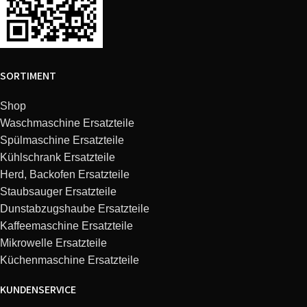
KÃŒppersbusch
KD 260 E
KÃŒppersbusch
KD 603.0 SE
SORTIMENT
KÃŒppersbusch
KD 160 E
Shop
KÃŒppersbusch
KD 631.0 W
Waschmaschine Ersatzteile
Spülmaschine Ersatzteile
KÃŒppersbusch
KD 631.0 J
Kühlschrank Ersatzteile
Herd, Backofen Ersatzteile
Staubsauger Ersatzteile
KÃŒppersbusch
KD 290/60 W
Dunstabzugshaube Ersatzteile
Kaffeemaschine Ersatzteile
KÃŒppersbusch
KD 631.0 E
Mikrowelle Ersatzteile
Küchenmaschine Ersatzteile
KÃŒppersbusch
KD 603.0 WM
KUNDENSERVICE
KÃŒppersbusch
KD 632.0 E