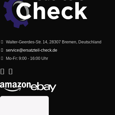
KÃŒppersbusch
ED 62 S
KÃŒppersbusch
KD 290 SW
KÃŒppersbusch
KD 191 W
Walter-Geerdes-Str. 14, 28307 Bremen, Deutschland
KÃŒppersbusch
EDW 62 S
service@ersatzteil-check.de
KÃŒppersbusch
KD 260 SW
Mo-Fr: 9:00 - 16:00 Uhr
KÃŒppersbusch
KD 160 W
KÃŒppersbusch
KD 161 E
KÃŒppersbusch
EDW 92 S
KÃŒppersbusch
KD 161 W