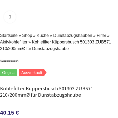
Zum Vergrößern klicken
Startseite
»
Shop
»
Küche
»
Dunstabzugshauben
»
Filter
»
Aktivkohlefilter
»
Kohlefilter Küppersbusch 501303 ZUB571
210/200mmØ für Dunstabzugshaube
Original
Ausverkauft
Kohlefilter Küppersbusch 501303 ZUB571
210/200mmØ für Dunstabzugshaube
40,15
€