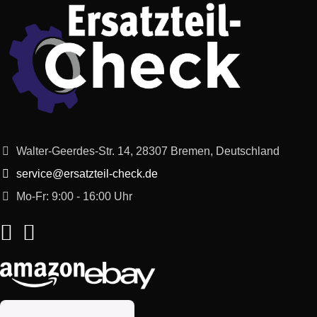
Bosch
SGS45N12EU/36
Bosch
SGS46E02TR/13
Bosch
SGS45N22EU/31
Bosch
SGV84M03EU/31
Walter-Geerdes-Str. 14, 28307 Bremen, Deutschland
Siemens
SE24M262EU/36
service@ersatzteil-check.de
Mo-Fr: 9:00 - 16:00 Uhr
Neff
S54M45X8EU/31
Neff
S55M45X8EU/31
Siemens
SE24M863EU/31
Siemens
SE24E860TR/11