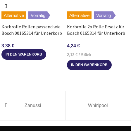
Siemens
SE24M863EU/33
Alternative
Vorrätig
Alternative
Vorrätig
Korbrolle Rollen passend wie
Korbrolle 2x Rolle Ersatz für
Siemens
SE64M365EU/28
Bosch 00165314 für Unterkorb
Bosch 0165314 für Unterkorb
Geschirrspüler
Spülmaschine
Siemens
SE64M364EU/29
3,38
€
4,24
€
IN DEN WARENKORB
2,12
€
/
Stück
Siemens
SE64M364EU/28
IN DEN WARENKORB
Siemens
SE24M262EU/33
Bosch
SGS45E02TR/16
Zanussi
Whirlpool
Siemens
SE54E653EP/10
Profilo
BM6282/11