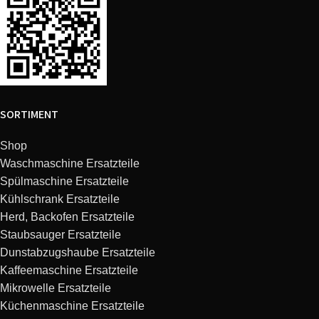
Siemens
SE24M863EU/34
Bosch
SGS45M48II/36
Siemens
SE24M263EU/36
SORTIMENT
Bosch
SGS46E08TR/08
Shop
Waschmaschine Ersatzteile
Bosch
SGV45M83EU/29
Spülmaschine Ersatzteile
Kühlschrank Ersatzteile
Neff
S44E45S1EP/10
Herd, Backofen Ersatzteile
Staubsauger Ersatzteile
Bosch
SGU53E15AU/10
Dunstabzugshaube Ersatzteile
Kaffeemaschine Ersatzteile
Bosch
SGS46E07TR/13
Mikrowelle Ersatzteile
Küchenmaschine Ersatzteile