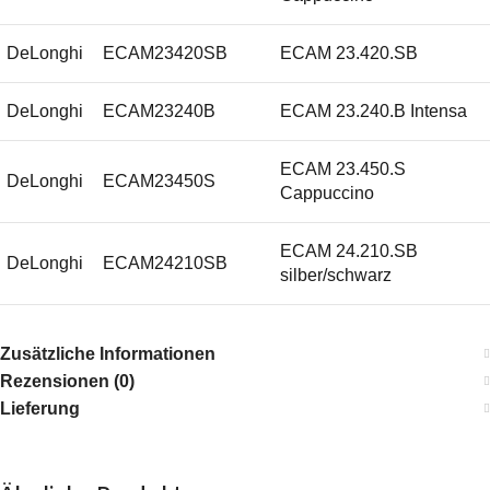
DeLonghi
ECAM23420SB
ECAM 23.420.SB
DeLonghi
ECAM23240B
ECAM 23.240.B Intensa
ECAM 23.450.S
DeLonghi
ECAM23450S
Cappuccino
ECAM 24.210.SB
DeLonghi
ECAM24210SB
silber/schwarz
DeLonghi
ECAM23470S
ECAM 23.470.S
Zusätzliche Informationen
Rezensionen (0)
ECAM 23.450.B EX:3
DeLonghi
ECAM23450BEX:3
Lieferung
Cappuccino
ECAM 23.450.SEX:3
DeLonghi
ECAM23450SEX:3