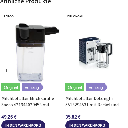
Ähnliche Produkte
Cappuccino
ECAM 25.120.SB
SAECO
DELONGHI
DeLonghi
ECAM25120SB
Cappuccino
DeLonghi
ECAM23420SW
ECAM 23.420.SW
DeLonghi
ECAM23210B
ECAM 23.210.B
ECAM 25.120.B
DeLonghi
ECAM25120B
Cappuccino
Original
Vorrätig
Original
Vorrätig
ECAM 24.467.S
DeLonghi
ECAM24467S
Cappuccino
Milchbehälter Milchkaraffe
Milchbehälter DeLonghi
Saeco 421944029453 mit
5513294531 mit Deckel und
Deckel für Kaffeemaschine
Rohr für Kaffeemaschine
ECAM 23.420.ST
DeLonghi
ECAM23420ST
49,26
€
35,82
€
Intensa
IN DEN WARENKORB
IN DEN WARENKORB