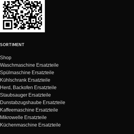
Bosch
BBS1U224/02
Unlimited
Bosch
BBS1223WJP/03
Unlimited
Bosch
BBS811PCK/04
Unlimited
SORTIMENT
Bosch
BCS101GB/02
Unlimited
Shop
Waschmaschine Ersatzteile
Bosch
BBS1224/01
Unlimited
Spülmaschine Ersatzteile
Kühlschrank Ersatzteile
Bosch
BBS1224/02
Unlimited
Herd, Backofen Ersatzteile
Staubsauger Ersatzteile
Dunstabzugshaube Ersatzteile
Bosch
BCS111GB/03
Unlimited
Kaffeemaschine Ersatzteile
Mikrowelle Ersatzteile
Bosch
BBS1224NC/03
Unlimited
Küchenmaschine Ersatzteile