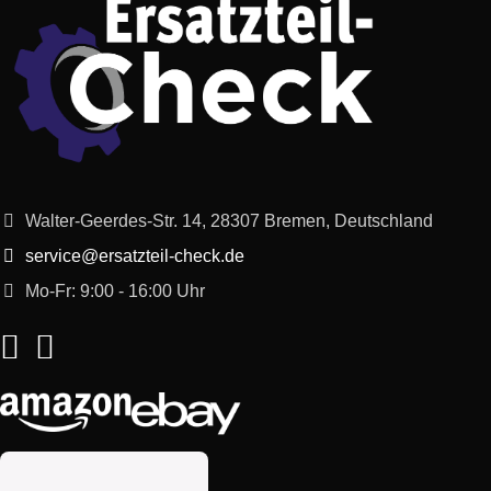
Bosch
BCS1000/03
Unlimited
Bosch
BBS1224NC/01
Unlimited
Bosch
BCS1TOP/01
Unlimited
Bosch
BBS11114AU/02
Unlimited
Walter-Geerdes-Str. 14, 28307 Bremen, Deutschland
service@ersatzteil-check.de
Bosch
BBS1214K/03
Unlimited
Mo-Fr: 9:00 - 16:00 Uhr
Bosch
BBS1224CN/02
Unlimited
Bosch
BCS122GB/01
Unlimited
Bosch
BCS1TOPNC/01
Unlimited
Bosch
BBS81PETM/03
Unlimited