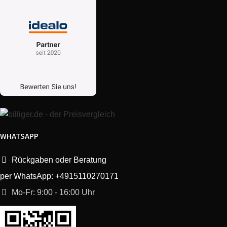
Bosch
BBS1224CN/01
Unlimited
Bosch
BBS1224AU/02
Unlimited
Bosch
BBS1224AU/03
Unlimited
Bosch
BCS1TOP/02
Unlimited
Bosch
BCS1ULTD/03
Unlimited
WHATSAPP
Rückgaben oder Beratung
Bosch
BBS1114CN/02
Unlimited
per WhatsApp: +4915110270171
Bosch
BBS1224/03
Unlimited
Mo-Fr: 9:00 - 16:00 Uhr
Bosch
BBS1BASE/03
Unlimited