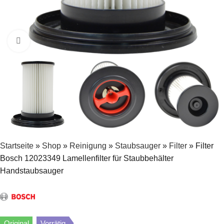
Zum Vergrößern klicken
Startseite
»
Shop
»
Reinigung
»
Staubsauger
»
Filter
»
Filter
Bosch 12023349 Lamellenfilter für Staubbehälter
Handstaubsauger
Original
Vorrätig