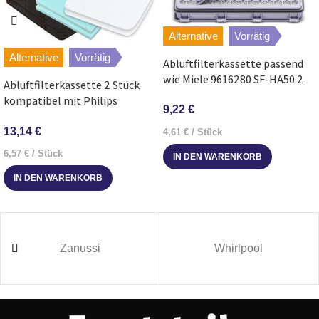
Bosch
BKS811MTB/03
Unlimited
Alternative
Vorrätig
Alternative
Vorrätig
Abluftfilterkassette passend
Bosch
BCS81EXC/03
Unlimited
wie Miele 9616280 SF-HA50 2
Abluftfilterkassette 2 Stück
Stück für Staubsauger
kompatibel mit Philips
Bosch
BCS1ALL/03
Unlimited
9,22
€
432200493801 für Staubsauger
13,14
€
4,61
€
/
Stück
Bosch
BCS1TOP/03
Unlimited
6,57
€
/
Stück
IN DEN WARENKORB
IN DEN WARENKORB
Bosch
BCS111GB/02
Unlimited
Bosch
BBS812PCK/04
Unlimited
Zanussi
Whirlpool
Bosch
BBS1ZOO/02
Unlimited
Bosch
BBS1ZOO/03
Unlimited