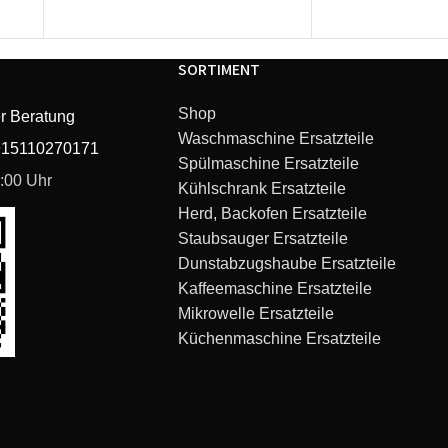
SORTIMENT
Shop
r Beratung
Waschmaschine Ersatzteile
915110270171
Spülmaschine Ersatzteile
mixxo quattro
6:00 Uhr
Kühlschrank Ersatzteile
Herd, Backofen Ersatzteile
mixxo quattro
Staubsauger Ersatzteile
Dunstabzugshaube Ersatzteile
mixxo quattro
Kaffeemaschine Ersatzteile
Mikrowelle Ersatzteile
mixxo quattro
Küchenmaschine Ersatzteile
mixxo quattro
mixxo quattro