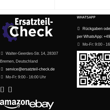
Bosch
MFQ3570/04
WHATSAPP
Bosch
MFQ3580/03
Rückgaben ode
Siemens
MQ95540N/03
per WhatsApp: +4
Bosch
MSM7700/02
Mo-Fr: 9:00 - 1
Walter-Geerdes-Str. 14, 28307
Bosch
MSM7700/01
Bremen, Deutschland
service@ersatzteil-check.de
Bosch
MSM7700GB/01
Mo-Fr: 9:00 - 16:00 Uhr
Bosch
MSM7700GB/02
Bosch
MSM7700AU/02
Bosch
MSM7700AU/01