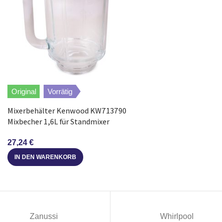
Bosch
MFQ4070/01
Bosch
MFQ4070S/01
Bosch
MFQ4080/01
Original
Vorrätig
Bosch
MFQ3540/04
Mixerbehälter Kenwood KW713790
Mixbecher 1,6L für Standmixer
Bosch
MFQ3570/03
27,24
€
Bosch
MFQ3580/04
IN DEN WARENKORB
Siemens
MQ95540N/04
Bosch
MFQ3540/03
Zanussi
Whirlpool