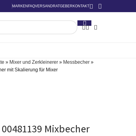
MARKEN
FAQ
VERSAND
RATGEBER
KONTAKT
te
»
Mixer und Zerkleinerer
»
Messbecher
»
 mit Skalierung für Mixer
 00481139 Mixbecher