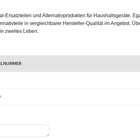
ginal-Ersatzteilen und Alternativprodukten für Haushaltsgeräte.
rnativteile in vergleichbarer Hersteller-Qualität im Angebot. Üb
ein zweites Leben.
ILNUMMER
9
0