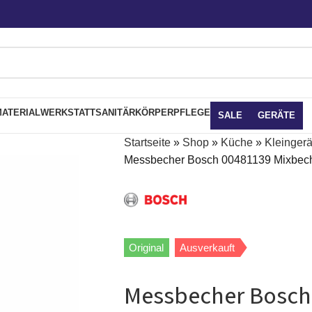
ATERIAL
WERKSTATT
SANITÄR
KÖRPERPFLEGE
SALE
GERÄTE
Startseite
»
Shop
»
Küche
»
Kleingerä
Messbecher Bosch 00481139 Mixbecher
Original
Ausverkauft
Messbecher Bosch