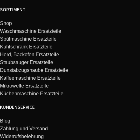
BLX50GY BLENDER – POP
Kenwood
0W22311010
SORTIMENT
ART GREY
Shop
BLX50GY BLENDER – POP
Kenwood
0W22311011
Waschmaschine Ersatzteile
ART GREY
Spülmaschine Ersatzteile
Kühlschrank Ersatzteile
BLX50RD BLENDER – POP
Kenwood
0W22311006
Herd, Backofen Ersatzteile
ART RED
Staubsauger Ersatzteile
Dunstabzugshaube Ersatzteile
BLX50RD BLENDER – POP
Kenwood
0W22311007
Kaffeemaschine Ersatzteile
ART RED
Mikrowelle Ersatzteile
Küchenmaschine Ersatzteile
BLX50YW BLENDER – POP
Kenwood
0W22311016
ART YELLOW
KUNDENSERVICE
Blog
BLX50YW BLENDER – POP
Kenwood
0W22311017
ART YELLOW
Zahlung und Versand
Widerrufsbelehrung