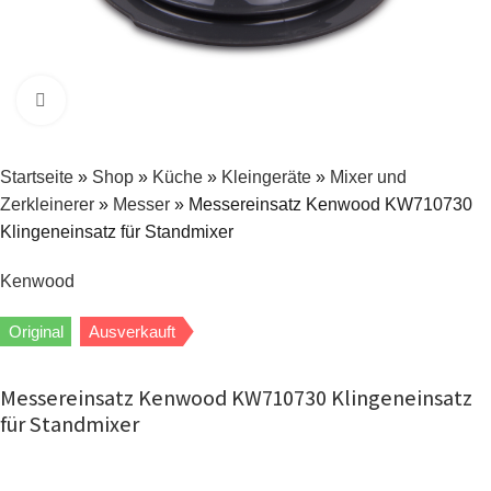
Zum Vergrößern klicken
Startseite
»
Shop
»
Küche
»
Kleingeräte
»
Mixer und
Zerkleinerer
»
Messer
»
Messereinsatz Kenwood KW710730
Klingeneinsatz für Standmixer
Kenwood
Original
Ausverkauft
Messereinsatz Kenwood KW710730 Klingeneinsatz
für Standmixer