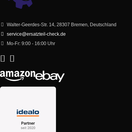
BLX67 BLENDER – kMix
Kenwood
0WBLX67001
Boutique ? orange
BLX67 BLENDER – kMix
Walter-Geerdes-Str. 14, 28307 Bremen, Deutschland
Kenwood
0WBLX67002
Boutique ? orange
service@ersatzteil-check.de
Mo-Fr: 9:00 - 16:00 Uhr
BLX68 BLENDER – kMix
Kenwood
0WBLX68001
Boutique ? yellow
BLX68 BLENDER – kMix
Kenwood
0WBLX68002
Boutique ? yellow
BLX69 BLENDER – kMix
Kenwood
0WBLX69001
Boutique ? magenta
BLX69 BLENDER – kMix
Kenwood
0WBLX69002
Boutique ? magenta