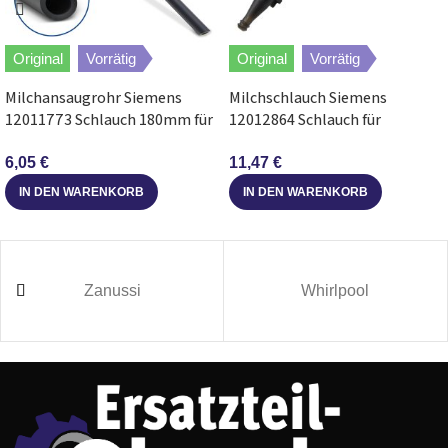
Original
Vorrätig
Original
Vorrätig
Milchansaugrohr Siemens
Milchschlauch Siemens
12011773 Schlauch 180mm für
12012864 Schlauch für
Kaffeemaschine
Milchbehälter Kaffeemaschine
EQ9
6,05
€
11,47
€
IN DEN WARENKORB
IN DEN WARENKORB
Zanussi
Whirlpool