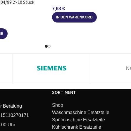
704/99 2×10 Stück
Caffeo Barista TS
7,63
€
IN DEN WARENKORB
Caffeo Barista T
RB
Caffeo Barista TSP
Caffeo Barista T
Caffeo Barista TSP
Ne
Caffeo Barista TS
SORTIMENT
Caffeo Barista TS
Shop
r Beratung
Waschmaschine Ersatzteile
Caffeo Passione OT silber
915110270171
Spülmaschine Ersatzteile
6:00 Uhr
Kühlschrank Ersatzteile
Caffeo Passione Edelstahl