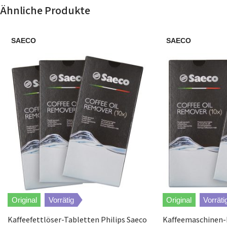
Ähnliche Produkte
Melitta
E955-102
SAECO
SAECO
Melitta
E955-103
Melitta
E957-101
Melitta
E957-103
Melitta
E957-204
Melitta
E957-305
Melitta
F731-101
Original
Vorrätig
Original
Vorräti
Melitta
F730-102
Kaffeefettlöser-Tabletten Philips Saeco
Kaffeemaschinen-