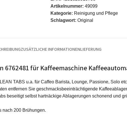
Artikelnummer:
49099
Kategorie:
Reinigung und Pflege
Schlagwort:
Original
CHREIBUNG
ZUSÄTZLICHE INFORMATIONEN
LIEFERUNG
ean 6762481 für Kaffeemaschine Kaffeeautom
AN TABS u.a. für Caffeo Barista, Lounge, Passione, Solo etc
maten entfernen Sie geschmacksbeeinträchtigende Kaffeeablage
s beseitigt selbst hartnäckige Ablagerungen schonend und grü
ns nach 200 Brühungen.