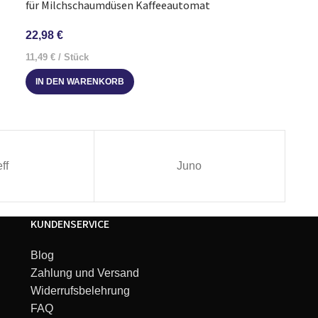
für Milchschaumdüsen Kaffeeautomat
19,43
€
22,98
€
6,48
€
/
Stück
11,49
€
/
Stück
IN DEN WARE
IN DEN WARENKORB
ff
Juno
KUNDENSERVICE
Blog
Zahlung und Versand
Widerrufsbelehrung
FAQ