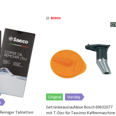
Caffeo Lattea red chili
Caffeo Lattea silverblack
Caffeo Solo & Perfect Milk sch
Caffeo Solo & Perfect Milk silb
Caffeo Solo & Perfect Milk pure
Caffeo Solo & Perfect Milk DeL
Caffeo Barista T
Original
Vorrätig
g
Caffeo Barista T
Getränkeauslaufdüse Bosch 00632077
Reiniger Tabletten
mit T-Disc für Tassimo Kaffeemaschine