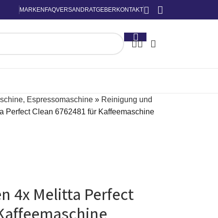
MARKEN
FAQ
VERSAND
RATGEBER
KONTAKT
schine, Espressomaschine
»
Reinigung und
ta Perfect Clean 6762481 für Kaffeemaschine
n 4x Melitta Perfect
 Kaffeemaschine