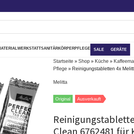
ATERIAL
WERKSTATT
SANITÄR
KÖRPERPFLEGE
SALE
GERÄTE
Startseite
»
Shop
»
Küche
»
Kaffeema
Pflege
»
Reinigungstabletten 4x Melit
Melitta
Original
Ausverkauft
Reinigungstablette
Clean 6762481 für