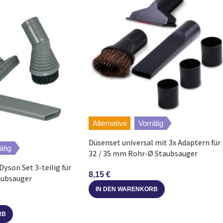
SV10 Absolute Pro
SV10 Absolute Extra
SV11 Fluffy
SV11 Animal Pro
Alternative
Vorrätig
Düsenset universal mit 3x Adaptern für
ätig
32 / 35 mm Rohr-Ø Staubsauger
yson Set 3-teilig für
8,15
€
ubsauger
IN DEN WARENKORB
RB