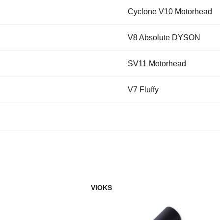
Cyclone V10 Motorhead
V8 Absolute DYSON
SV11 Motorhead
V7 Fluffy
SV10 Absolute
SV10 Animal
SV10 Total Clean
VIOKS
V8 Absolute Pro
V7 Trigger