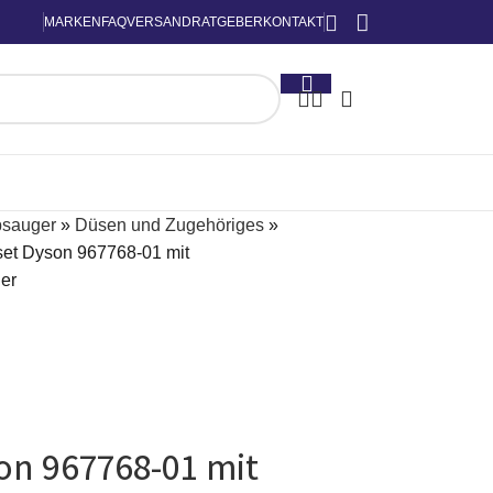
MARKEN
FAQ
VERSAND
RATGEBER
KONTAKT
bsauger
»
Düsen und Zugehöriges
»
et Dyson 967768-01 mit
er
n 967768-01 mit