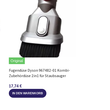
Original
Fugendüse Dyson 967482-01 Kombi-
Alternative
Zubehördüse 2in1 für Staubsauger
Kombidüse pass
17,74
€
01 Fugendüse 2-
IN DEN WARENKORB
6,84
€
IN DEN WARE