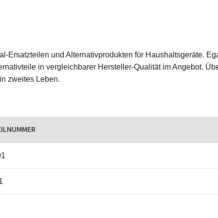
ginal-Ersatzteilen und Alternativprodukten für Haushaltsgeräte.
rnativteile in vergleichbarer Hersteller-Qualität im Angebot. Üb
ein zweites Leben.
EILNUMMER
01
1