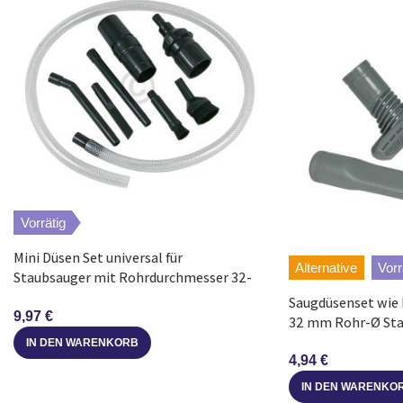
Dyson
SV10ABSOLUTEPRO
Dyson
SV10ABSOLUTEEXTRA
Dyson
SV11FLUFFY
Dyson
SV11ANIMALPRO
Vorrätig
Mini Düsen Set universal für
Alternative
Vorr
Staubsauger mit Rohrdurchmesser 32-
35 mm
Saugdüsenset wie D
9,97
€
32 mm Rohr-Ø Sta
IN DEN WARENKORB
4,94
€
IN DEN WARENKO