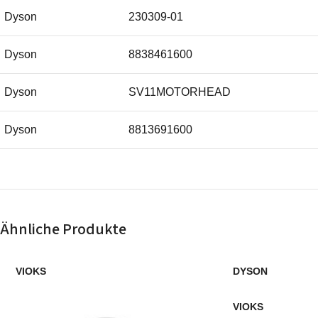
Dyson
230309-01
Dyson
8838461600
Dyson
SV11MOTORHEAD
Dyson
8813691600
Dyson
SV10ABSOLUTE
Dyson
SV10ANIMAL
Ähnliche Produkte
Dyson
SV10TOTALCLEAN
VIOKS
DYSON
Dyson
227312-01
VIOKS
Dyson
232710-01