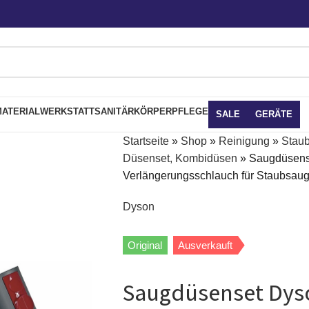
ATERIAL
WERKSTATT
SANITÄR
KÖRPERPFLEGE
SALE
GERÄTE
Startseite
»
Shop
»
Reinigung
»
Stau
Düsenset, Kombidüsen
»
Saugdüsens
Verlängerungsschlauch für Staubsaug
Dyson
Original
Ausverkauft
Saugdüsenset Dyso