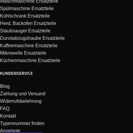
Waschmaschine Ersatzteile
Siemens
VS08G2485/08
bag and bagless hepa
Spülmaschine Ersatzteile
2400W
Kühlschrank Ersatzteile
Herd, Backofen Ersatzteile
SIEMENS compressor
Staubsauger Ersatzteile
Siemens
VS08GP1266/03
technology green power
Dunstabzugshaube Ersatzteile
edition
Kaffeemaschine Ersatzteile
Mikrowelle Ersatzteile
SIEMENS dynapower XXL
Siemens
VS08G2511/12
Küchenmaschine Ersatzteile
100 years of power 2500W
KUNDENSERVICE
Siemens
VS08G1860/03
1800W Dynapower
Blog
Zahlung und Versand
Siemens
VS08G183CH/01
1800W Dynapower
Widerrufsbelehrung
FAQ
Siemens
VS08G2050/04
2000W dynapower
Kontakt
Typennummer finden
Siemens dynapower XL
Angebote
Siemens
VS08G2422/03
parquet specialist hepa