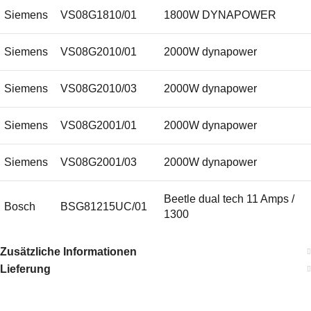
Siemens
VS08G1810/01
1800W DYNAPOWER
Siemens
VS08G2010/01
2000W dynapower
Siemens
VS08G2010/03
2000W dynapower
Siemens
VS08G2001/01
2000W dynapower
Siemens
VS08G2001/03
2000W dynapower
Beetle dual tech 11 Amps /
Bosch
BSG81215UC/01
1300
Siemens
VS08G180CH/03
dynapower 1800W
Zusätzliche Informationen
Lieferung
Siemens
VS08G201GB/03
dynapower 2000W