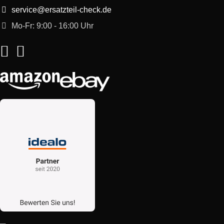
service@ersatzteil-check.de
ergomaxx silver edition
Bosch
BSG82012/01
2000W
Mo-Fr: 9:00 - 16:00 Uhr
Bosch
BSG82200GB/10
NORDKAP-BLAU
Bosch
BSG82200GB/01
NORDKAP-BLAU
Siemens
VS08G2212/03
SIEMENS dynapower XXL
Siemens
VS08G2214/03
blue brilliant hepa 2200W
SIEMENS dynapower XXL
Siemens
VS08G2214/09
blue brilliant hepa 2200W
SIEMENS dynapower XXL
Siemens
VS08G2330/12
hepa 2300W