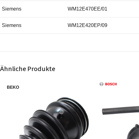
Siemens
WM12E470EE/01
Siemens
WM12E420EP/09
Siemens
WM12E44SGB/04
Siemens
WM12E44SGB/08
Ähnliche Produkte
Siemens
WM12E460FF/10
BEKO
Siemens
WM12E460FF/01
Siemens
WXLP1264EE/22
Siemens
WXLP1264EE/21