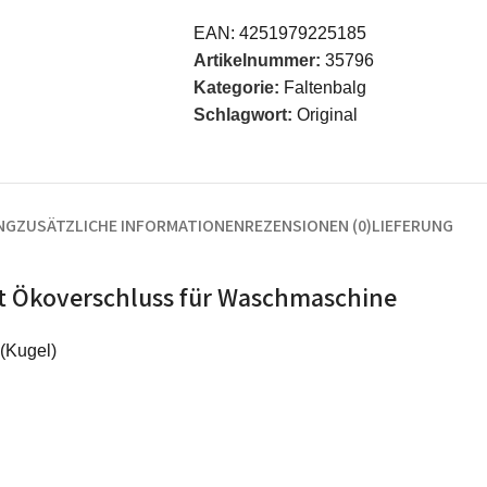
EAN:
4251979225185
Artikelnummer:
35796
Kategorie:
Faltenbalg
Schlagwort:
Original
NG
ZUSÄTZLICHE INFORMATIONEN
REZENSIONEN (0)
LIEFERUNG
t Ökoverschluss für Waschmaschine
(Kugel)