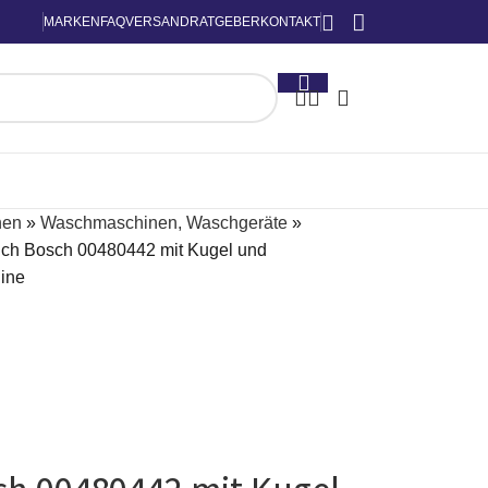
MARKEN
FAQ
VERSAND
RATGEBER
KONTAKT
nen
»
Waschmaschinen, Waschgeräte
»
ch Bosch 00480442 mit Kugel und
ine