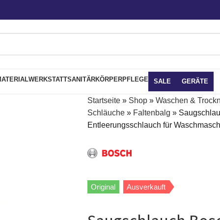
ATERIAL
WERKSTATT
SANITÄR
KÖRPERPFLEGE
SALE
GERÄTE
Startseite
»
Shop
»
Waschen & Trock
Schläuche
»
Faltenbalg
»
Saugschlau
Entleerungsschlauch für Waschmasch
Original
Ausverkauft