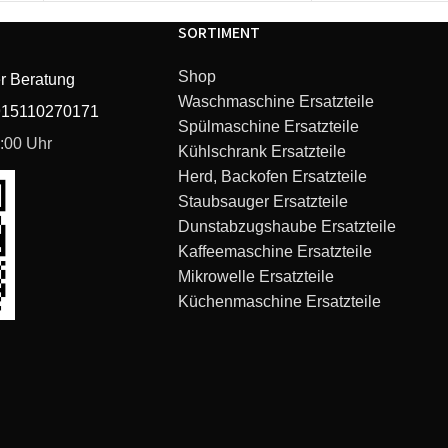
SORTIMENT
Shop
r Beratung
Waschmaschine Ersatzteile
915110270171
Spülmaschine Ersatzteile
6:00 Uhr
Kühlschrank Ersatzteile
Herd, Backofen Ersatzteile
Maxx WFL 2000
Staubsauger Ersatzteile
Dunstabzugshaube Ersatzteile
Maxx for Kids
Kaffeemaschine Ersatzteile
Mikrowelle Ersatzteile
F10-E 1000RPM 6KG
Küchenmaschine Ersatzteile
F10-E 1000RPM 6KG
F10-E 1200RPM 6,5KG