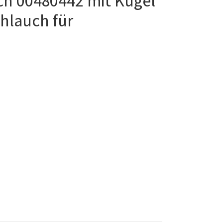
h 00480442 mit Kugel
hlauch für