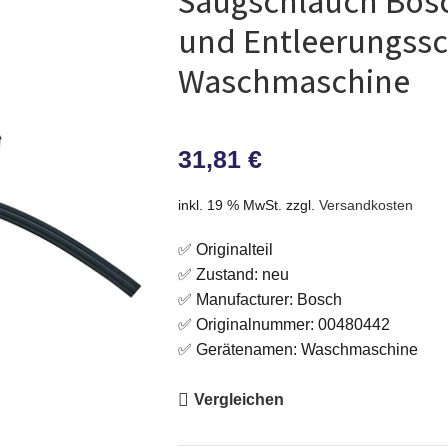
Saugschlauch Bosc
und Entleerungssc
Waschmaschine
31,81
€
inkl. 19 % MwSt.
zzgl.
Versandkosten
✅ Originalteil
✅ Zustand: neu
✅ Manufacturer: Bosch
✅ Originalnummer: 00480442
✅ Gerätenamen: Waschmaschine
Vergleichen