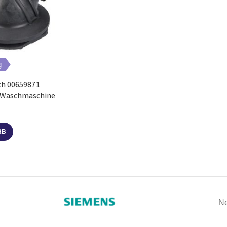
g
ch 00659871
 Waschmaschine
RB
Ne