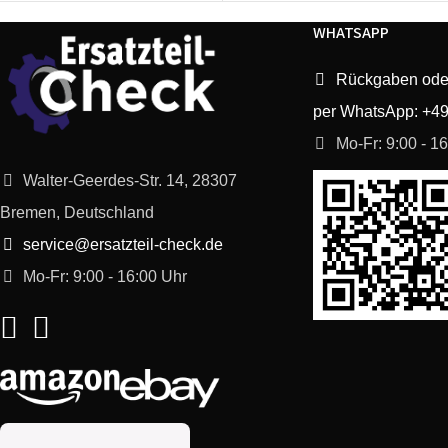
WHATSAPP
Siemens
WM12E461EE/01
Rückgaben ode
Siemens
WM12E461EE/03
per WhatsApp: +4
Siemens
WM12E460EE/03
Mo-Fr: 9:00 - 1
Walter-Geerdes-Str. 14, 28307
Bosch
WFL2000UK/12
Bremen, Deutschland
service@ersatzteil-check.de
Bosch
WFL206KGR/23
Mo-Fr: 9:00 - 16:00 Uhr
Bosch
WAE20462EE/10
Bosch
WAE20461EE/10
Bosch
WAE244A1FF/10