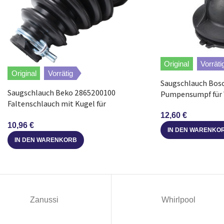
Siemens
WXLP1264EE/01
Siemens
WXL1293EE/16
Siemens
WXL1293EE/17
Original
Vorräti
Original
Vorrätig
Siemens
WXL1283EE/01
Saugschlauch Bos
Saugschlauch Beko 2865200100
Pumpensumpf für
Faltenschlauch mit Kugel für
Siemens
WXL1283EE/16
Waschmaschine
12,60
€
10,96
€
IN DEN WARENKO
Siemens
WXL1283EE/17
IN DEN WARENKORB
Siemens
WXL1293EE/01
Siemens
WM12E462EE/01
Zanussi
Whirlpool
Siemens
WM12E462EE/03