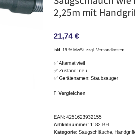
Saugschlauch wie 
2,25m mit Handgrif
21,74
€
inkl. 19 % MwSt.
zzgl.
Versandkosten
✅ Alternativteil
✅ Zustand: neu
✅ Gerätenamen: Staubsauger
Vergleichen
EAN:
4251623932155
Artikelnummer:
1182-BH
Kategorie:
Saugschläuche, Handgriff