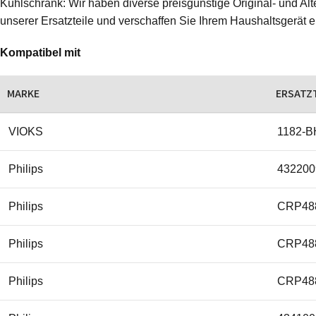
Kühlschrank: Wir haben diverse preisgünstige Original- und Alte
unserer Ersatzteile und verschaffen Sie Ihrem Haushaltsgerät 
Kompatibel mit
MARKE
ERSATZ
VIOKS
1182-B
Philips
432200
Philips
CRP48
Philips
CRP48
Philips
CRP48