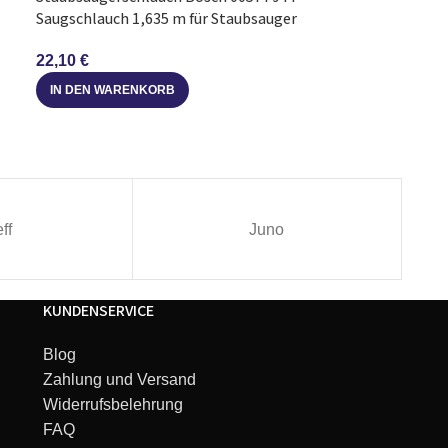
Staubsaugersch
Saugschlauch 1,635 m für Staubsauger
Miele 7736191 
Staubsauger
22,10
€
12,82
€
IN DEN WARENKORB
IN DEN WARE
ff
Juno
KUNDENSERVICE
Blog
Zahlung und Versand
Widerrufsbelehrung
FAQ