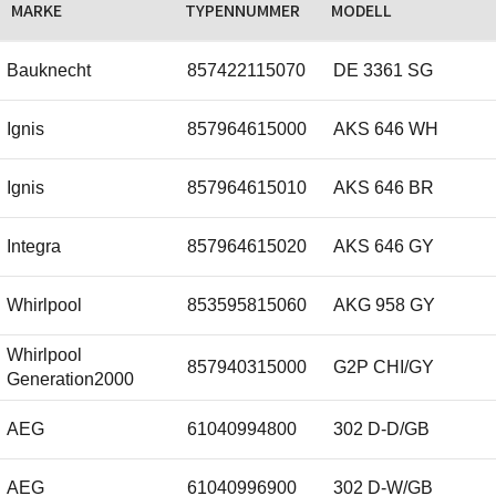
MARKE
TYPENNUMMER
MODELL
Electrolux
50268680001
Bauknecht
857422115070
DE 3361 SG
Electrolux
53183497006
Ignis
857964615000
AKS 646 WH
Electrolux
53185737003
Ignis
857964615010
AKS 646 BR
Electrolux
7073232
Integra
857964615020
AKS 646 GY
Electrolux
8996600126438
Whirlpool
853595815060
AKG 958 GY
Electrolux
8996600126446
Whirlpool
Electrolux
959702309
857940315000
G2P CHI/GY
Generation2000
Electrolux
959702317
AEG
61040994800
302 D-D/GB
AEG
61040996900
302 D-W/GB