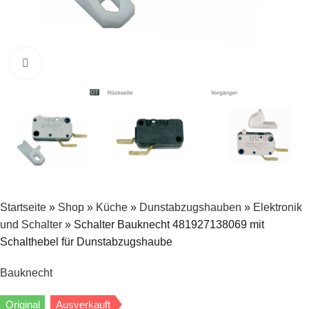
Zum Vergrößern klicken
Startseite
»
Shop
»
Küche
»
Dunstabzugshauben
»
Elektronik
und Schalter
»
Schalter Bauknecht 481927138069 mit
Schalthebel für Dunstabzugshaube
Bauknecht
Original
Ausverkauft