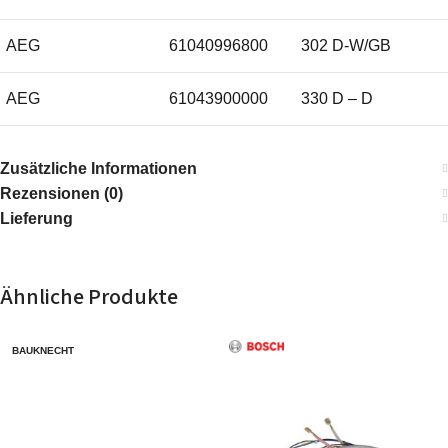
AEG
61040996800
302 D-W/GB
AEG
61043900000
330 D – D
AEG
61043905000
330 D – W
Zusätzliche Informationen
Rezensionen (0)
AEG
61043906000
330 D – W
Lieferung
AEG
61043990800
330 D-D/GB
Ähnliche Produkte
AEG
61043991800
330 D-W/GB
BAUKNECHT
AEG
61043991900
330 D-W/GB
AEG
94211730400
330D-g