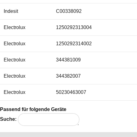
Indesit
C00338092
Electrolux
1250292313004
Electrolux
1250292314002
Electrolux
344381009
Electrolux
344382007
Electrolux
50230463007
Electrolux
50230714003
Passend für folgende Geräte
Suche:
Electrolux
5026868000/1