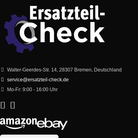
AEG
61043925000
385 D – W
AEG
94211730100
385D-D
AEG
94211730000
385D-W
AEG
61043940000
430 D – D
Walter-Geerdes-Str. 14, 28307 Bremen, Deutschland
service@ersatzteil-check.de
AEG
61043945000
430 D – W
Mo-Fr: 9:00 - 16:00 Uhr
AEG
61043946000
430 D – W
AEG
94211730500
430D-G
AEG
61043930000
450 D – D