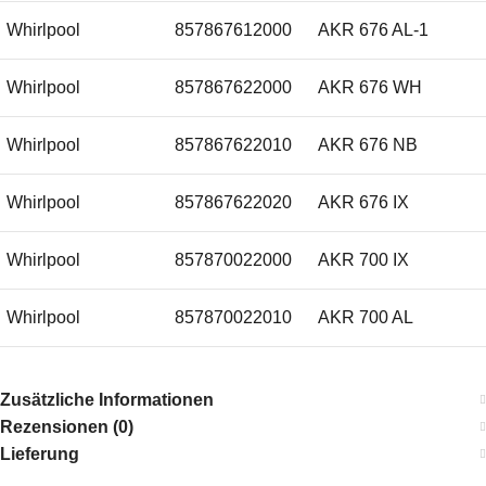
Whirlpool
857867612000
AKR 676 AL-1
Whirlpool
857867622000
AKR 676 WH
Whirlpool
857867622010
AKR 676 NB
Whirlpool
857867622020
AKR 676 IX
Whirlpool
857870022000
AKR 700 IX
Whirlpool
857870022010
AKR 700 AL
Whirlpool
857892001000
AKR 920 WH
Zusätzliche Informationen
Rezensionen (0)
Whirlpool
857892001010
AKR 920 NB
Lieferung