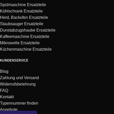
Whirlpool
857897615050
AKR 976/01 AL
Spülmaschine Ersatzteile
Kühlschrank Ersatzteile
Whirlpool
857897653010
AKR 976 IX
Herd, Backofen Ersatzteile
Staubsauger Ersatzteile
Dunstabzugshaube Ersatzteile
Whirlpool
857897661000
AKR 976 IX
Kaffeemaschine Ersatzteile
Mikrowelle Ersatzteile
Whirlpool
857897668000
AKR 976 WH
Küchenmaschine Ersatzteile
Whirlpool
857898429000
AKR 984 IX
KUNDENSERVICE
Whirlpool
857898529010
AKR 985 WH
Blog
Zahlung und Versand
Widerrufsbelehrung
Whirlpool
857898529020
AKR 985 NB
FAQ
Kontakt
Whirlpool
857898529030
AKR 985 IX
Typennummer finden
Angebote
Whirlpool
857898722000
AKR 987 IX