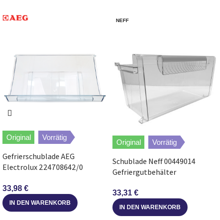
NEFF
Original
Vorrätig
Original
Vorrätig
Gefrierschublade AEG
Schublade Neff 00449014
Electrolux 224708642/0
Gefriergutbehälter
405x175x239mm für
420x215x212mm für
Kühlschrank
33,98
€
Kühlschrank
33,31
€
IN DEN WARENKORB
IN DEN WARENKORB