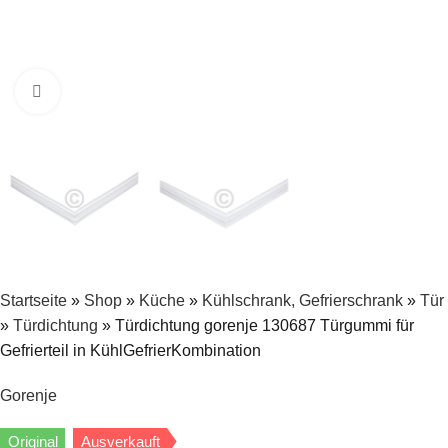
Zum Vergrößern klicken
Startseite
»
Shop
»
Küche
»
Kühlschrank, Gefrierschrank
»
Tür
»
Türdichtung
»
Türdichtung gorenje 130687 Türgummi für
Gefrierteil in KühlGefrierKombination
Gorenje
Original
Ausverkauft