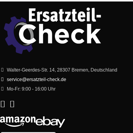
Neff
E2133W2RK/02
15.04.2071
Neff
B1150G1/01
1031110
Neff
B1150G1/02
1031110
Neff
B1150G0FF/01
1031110
Walter-Geerdes-Str. 14, 28307 Bremen, Deutschland
Neff
B1150G0FF/02
1031110
service@ersatzteil-check.de
Mo-Fr: 9:00 - 16:00 Uhr
Neff
B1150W1/01
1031115
Neff
B1150W0FF/01
1031115
Neff
B1150P1/01
1031117