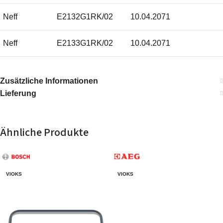
Neff
E2132G1RK/02
10.04.2071
Neff
E2133G1RK/02
10.04.2071
Neff
E2132G1RK/01
10.04.2071
Zusätzliche Informationen
Lieferung
Neff
E2132G2RK/02
10.04.2071
Neff
E2132G0RK/01
10.04.2071
Ähnliche Produkte
Neff
E2132G0RK/02
10.04.2071
Neff
E2133G2RK/02
10.04.2071
VIOKS
VIOKS
Neff
E2133G1RK/01
10.04.2071