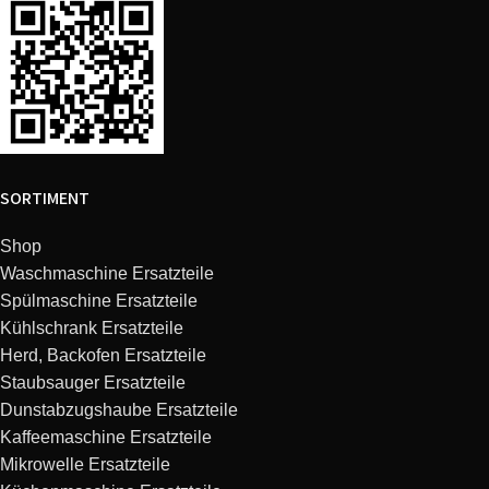
Neff
B1140W0GB/03
10311EM
Neff
B1140W0GB/02
10311EM
Neff
B1140F0GB/02
10311EM
SORTIMENT
Neff
B1140F0GB/03
10311EM
Shop
Waschmaschine Ersatzteile
Neff
B1140W0GB/01
10311EM
Spülmaschine Ersatzteile
Kühlschrank Ersatzteile
Neff
B1140S0GB/02
10311EM
Herd, Backofen Ersatzteile
Staubsauger Ersatzteile
Neff
B1140S0GB/01
10311EM
Dunstabzugshaube Ersatzteile
Kaffeemaschine Ersatzteile
Neff
B1140N0GB/02
10311EM
Mikrowelle Ersatzteile