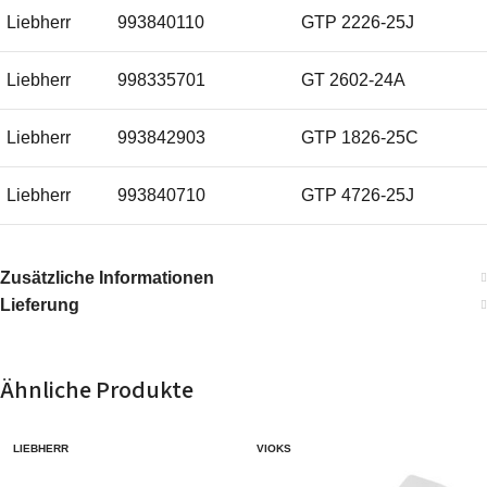
Liebherr
993840110
GTP 2226-25J
Liebherr
998335701
GT 2602-24A
Liebherr
993842903
GTP 1826-25C
Liebherr
993840710
GTP 4726-25J
Liebherr
993843311
GTP 2626-26K
Zusätzliche Informationen
Lieferung
Liebherr
993840704
GTP 4726-25D
Liebherr
993843303
GTP 2626-26C
Ähnliche Produkte
Liebherr
993840507
GTP 3726-25G
LIEBHERR
VIOKS
Liebherr
993840102
GTP 2226-25B