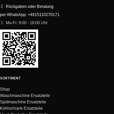
Rückgaben oder Beratung
Liebherr
993842904
GTP 1826-25D
per WhatsApp: +4915110270171
Liebherr
993841303
GTS 2626-25C
Mo-Fr: 9:00 - 16:00 Uhr
Liebherr
993841702
GTS 3726-25B
Liebherr
993841104
GTS 2226-25D
Liebherr
993841903
GTS 4726-25C
Liebherr
993841904
GTS 4726-25D
SORTIMENT
Liebherr
993840302
GTP 3126-25B
Shop
Waschmaschine Ersatzteile
Spülmaschine Ersatzteile
Liebherr
993842902
GTP 1826-25B
Kühlschrank Ersatzteile