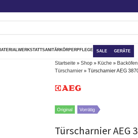
ATERIAL
WERKSTATT
SANITÄR
KÖRPERPFLEGE
SALE
GERÄTE
Startseite
»
Shop
»
Küche
»
Backöfen,
Türscharnier
»
Türscharnier AEG 3870
Original
Vorrätig
Türscharnier AEG 