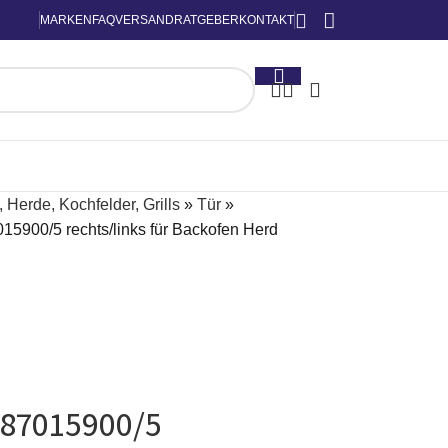
MARKEN
FAQ
VERSAND
RATGEBER
KONTAKT
 Herde, Kochfelder, Grills
»
Tür
»
15900/5 rechts/links für Backofen Herd
387015900/5