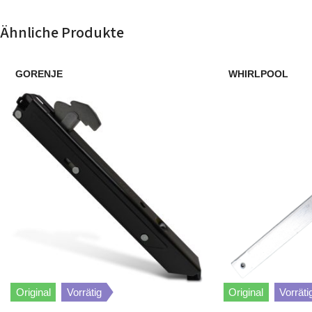
AEG
94031679
Ähnliche Produkte
AEG
94031682
GORENJE
WHIRLPOOL
AEG
94031682
AEG
94031682
AEG
94031682
AEG
94031682
AEG
94031682
AEG
94031682
Original
Vorrätig
Original
Vorräti
AEG
94031682