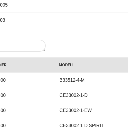
005
03
06
00
MER
MODELL
4
000
B33512-4-M
400
CE33002-1-D
300
CE33002-1-EW
400
CE33002-1-D SPIRIT