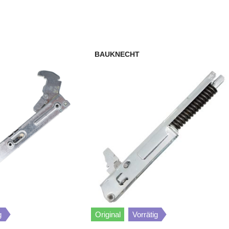
700
CE33002-1-D CHAMPION
400
CE43003-2-W CAMPAIGN
BAUKNECHT
300
CE43003-2-D CAMPAIGN
200
CE32003-2-M CAMPAIGN
100
CE32003-2-W CAMPAIGN
500
CE43003-2-M CAMPAIGN
600
CE31000-1-M CAMPAIGN
800
CE40002-2-D CAMPAIGN
g
Original
Vorrätig
900
CE40002-2-W CAMPAIGN