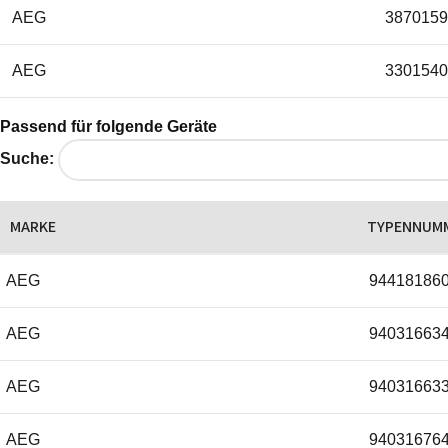
AEG
3870159
AEG
3301540
AEG
3301540
Passend für folgende Geräte
Suche:
AEG
3870159
MARKE
TYPENNUM
Quelle
0291790
AEG
94418186
AEG
94031663
AEG
94031663
AEG
94031676