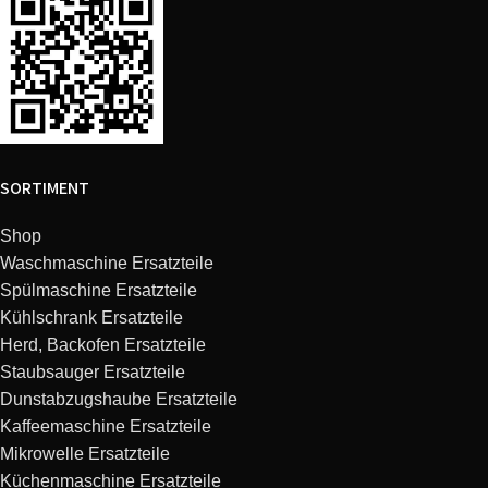
Bosch
TES65733RU/04
VeroAroma 700
Bosch
TES80751DE/06
VeroSelection 700
Bosch
TES60729RW/07
VeroAroma 700
SORTIMENT
Bosch
TES50621RW/13
VeroCafe LattePro
Shop
Bosch
TES51523RW/01
VeroCafe LattePro
Waschmaschine Ersatzteile
Spülmaschine Ersatzteile
Bosch
CTL636ES1/01
Serie 8
Kühlschrank Ersatzteile
Herd, Backofen Ersatzteile
Bosch
CTL636ES6W/05
Staubsauger Ersatzteile
Dunstabzugshaube Ersatzteile
Kaffeemaschine Ersatzteile
Bosch
CTL836EC6/06
Mikrowelle Ersatzteile
Küchenmaschine Ersatzteile
Bosch
CTL636ES6/07