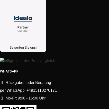
Bosch
TES50658DE/13
VeroCafe LattePro
Bosch
TCC78K751B/08
TCC78K751B08
Bosch
TES50651DE/13
VeroCafe LattePro
Bosch
TES559M1RU/15
VeroCappuccino 900
Bosch
TES603F1DE/05
VeroAroma exclusiv
WHATSAPP
Bosch
TES50651DE/15
VeroCafe LattePro
Rückgaben oder Beratung
Bosch
TES50651DE/11
VeroCafe LattePro
per WhatsApp: +4915110270171
Mo-Fr: 9:00 - 16:00 Uhr
Bosch
TES556M1RU/13
VeroCappuccino 600