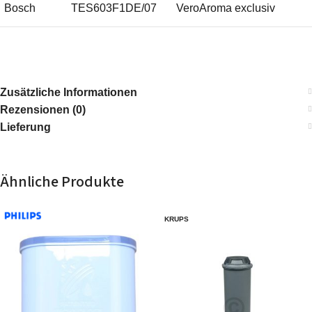
Bosch
TES603F1DE/07
VeroAroma exclusiv
Bosch
TES50651DE/12
VeroCafe LattePro
Bosch
TCC78K751/08
TCC78K75108
Zusätzliche Informationen
Rezensionen (0)
Bosch
TES65733RU/05
VeroAroma 700
Lieferung
Bosch
TES60729RW/09
VeroAroma 700
Ähnliche Produkte
Bosch
TES60553DE/09
VeroAroma 500
KRUPS
Bosch
TCC78K751/09
TCC78K75109
Bosch
TES60759DE/09
VeroAroma 700
Bosch
CTL636EB1/02
Serie 8