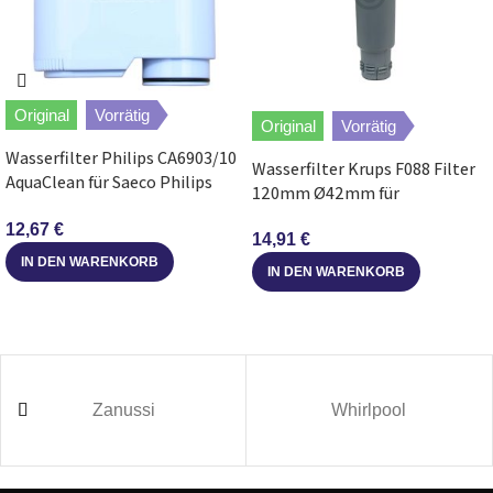
Bosch
TES60523RW/05
VeroAroma 500
Bosch
TES60553DE/05
VeroAroma 500
Original
Vorrätig
Original
Vorrätig
Wasserfilter Philips CA6903/10
Bosch
TES50621RW/12
VeroCafe LattePro
Wasserfilter Krups F088 Filter
AquaClean für Saeco Philips
120mm Ø42mm für
Kaffeevollautomaten
Kaffeemaschine
Bosch
TES559M1RU/12
VeroCappuccino 900
12,67
€
Espressomaschine
14,91
€
IN DEN WARENKORB
IN DEN WARENKORB
Bosch
TES80721RW/06
VeroSelection 700
Bosch
TES60321RW/05
VeroAroma 300
Bosch
CTL636ES1/02
Serie 8
Zanussi
Whirlpool
Bosch
TES60553DE/07
VeroAroma 500