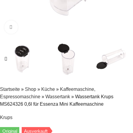
Zum Vergrößern klicken
Startseite
»
Shop
»
Küche
»
Kaffeemaschine,
Espressomaschine
»
Wassertank
»
Wassertank Krups
MS624326 0,6l für Essenza Mini Kaffeemaschine
Krups
Original
Ausverkauft