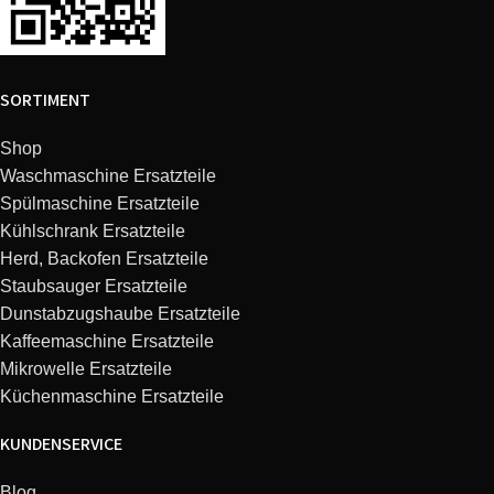
ESPRESSO NESPRESSO
Krups
XN110840/JX2
ESSENZA MINI
SORTIMENT
ESPRESSO NESPRESSO
Krups
XN1108CH/JX2
ESSENZA MINI
Shop
Waschmaschine Ersatzteile
ESPRESSO NESPRESSO
Spülmaschine Ersatzteile
Krups
XN110B10/JX2
ESSENZA MINI
Kühlschrank Ersatzteile
Herd, Backofen Ersatzteile
ESPRESSO NESPRESSO
Staubsauger Ersatzteile
Krups
XN110B40/JX2
ESSENZA MINI
Dunstabzugshaube Ersatzteile
Kaffeemaschine Ersatzteile
ESPRESSO NESPRESSO
Mikrowelle Ersatzteile
Krups
XN110BCH/JX2
ESSENZA MINI
Küchenmaschine Ersatzteile
KUNDENSERVICE
ESPRESSO NESPRESSO
Krups
XN110110/JX1
ESSENZA MINI
Blog