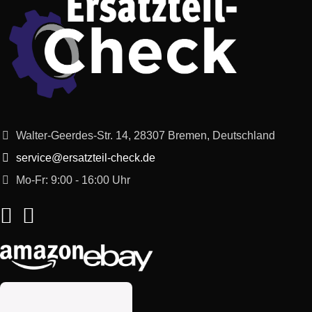
Whirlpool
859213215003
AWO 10561
Whirlpool
859231403100
AWO 5140
Whirlpool
859231403111
AWO 5140
Whirlpool
859231903100
AWO 6142
Walter-Geerdes-Str. 14, 28307 Bremen, Deutschland
service@ersatzteil-check.de
Whirlpool
859231703111
AWO 5145
Mo-Fr: 9:00 - 16:00 Uhr
Whirlpool
859231703100
AWO 5145
Whirlpool
857051403108
AWM 5140/2
Whirlpool
857051403109
AWM 5140/2