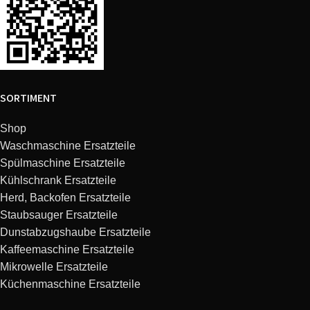
WA2381WS WA 2381
Bauknecht
855490203000
/WS-D
Bauknecht
858331703104
WA 4530-D
SORTIMENT
Bauknecht
854603001010
GSF 4030 WS
Shop
Waschmaschine Ersatzteile
Bauknecht
855491503002
WA 2570 /WS-D
Spülmaschine Ersatzteile
Kühlschrank Ersatzteile
Bauknecht
855498622000
WA 3360 /WS-D
Herd, Backofen Ersatzteile
Staubsauger Ersatzteile
Bauknecht
854842101831
GSFS 4211/2 WS
Dunstabzugshaube Ersatzteile
Kaffeemaschine Ersatzteile
Bauknecht
858336203000
WA 1402-D
Mikrowelle Ersatzteile
Küchenmaschine Ersatzteile
Bauknecht
858337203000
WA STAR 1200-D,A