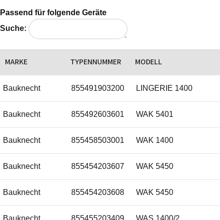
Whirlpool
481253027022
Passend für folgende Geräte
Suche:
Whirlpool
481253028032
MARKE
TYPENNUMMER
MODELL
Whirlpool
481253028106
Bauknecht
855491903200
LINGERIE 1400
Whirlpool
481253028833
Bauknecht
855492603601
WAK 5401
Whirlpool
481253028834
Bauknecht
855458503001
WAK 1400
Whirlpool
481253028837
Bauknecht
855454203607
WAK 5450
Whirlpool
481253028843
Bauknecht
855454203608
WAK 5450
Whirlpool
481253028844
Bauknecht
855455203409
WAS 1400/2
Whirlpool
481253028846