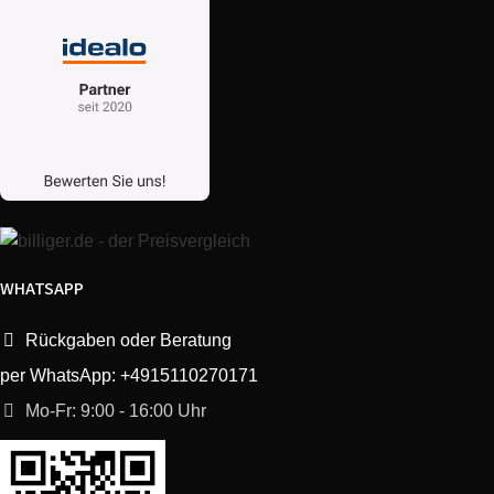
Whirlpool
859231903111
AWO 6142
Whirlpool
857061403000
AWM 6141 777/714
Whirlpool
857061403003
AWM 6141 777/714
Whirlpool
859210703000
AWO 6141
Whirlpool
857051403003
AWM 5140
WHATSAPP
Whirlpool
857051403000
AWM 5140
Rückgaben oder Beratung
Whirlpool
859210703008
AWO 6141
per WhatsApp: +4915110270171
Mo-Fr: 9:00 - 16:00 Uhr
Whirlpool
859210703009
AWO 6141
Atlas
851003501829
WW 53/1 SC